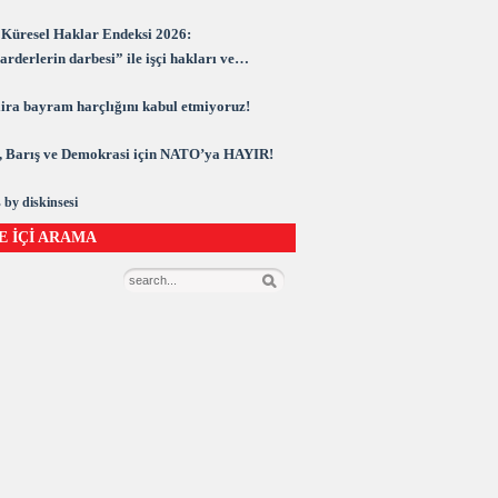
Küresel Haklar Endeksi 2026:
rderlerin darbesi” ile işçi hakları ve
rasi kuşatma altında
 lira bayram harçlığını kabul etmiyoruz!
 Barış ve Demokrasi için NATO’ya HAYIR!
 by diskinsesi
E İÇİ ARAMA