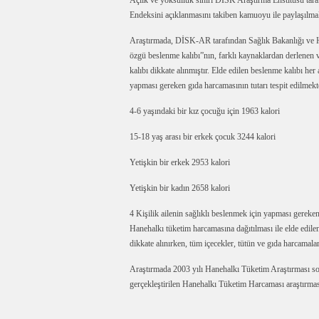
Açlık ve yoksulluk sınırı DİSK Araştırma Enstitüsü taraf
Endeksini açıklanmasını takiben kamuoyu ile paylaşılmak
Araştırmada, DİSK-AR tarafından Sağlık Bakanlığı ve H
özgü beslenme kalıbı”nın, farklı kaynaklardan derlenen
kalıbı dikkate alınmıştır. Elde edilen beslenme kalıbı her
yapması gereken gıda harcamasının tutarı tespit edilmekte
4-6 yaşındaki bir kız çocuğu için 1963 kalori
15-18 yaş arası bir erkek çocuk 3244 kalori
Yetişkin bir erkek 2953 kalori
Yetişkin bir kadın 2658 kalori
4 Kişilik ailenin sağlıklı beslenmek için yapması gere
Hanehalkı tüketim harcamasına dağıtılması ile elde e
dikkate alınırken, tüm içecekler, tütün ve gıda harcamalar
Araştırmada 2003 yılı Hanehalkı Tüketim Araştırması son
gerçekleştirilen Hanehalkı Tüketim Harcaması araştırma