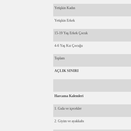
Yetişkin Kadın
Yetişkin Erkek
15-19 Yaş Erkek Çocuk
4-6 Yaş Kız Çocuğu
Toplam
AÇLIK SINIRI
Harcama Kalemleri
1. Gıda ve içecekler
2. Giyim ve ayakkabı