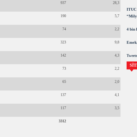
937
28,3
ITUC 
“Milya
190
5,7
demok
4 bin
74
2,2
Emek,
323
9,8
142
4,3
Tweets
SİT
73
2,2
65
2,0
137
4,1
117
3,5
3312