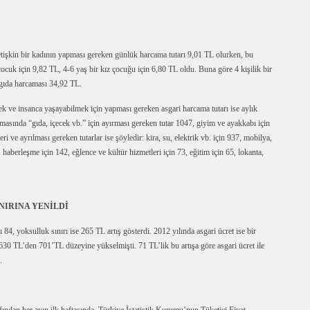
etişkin bir kadının yapması gereken günlük harcama tutarı 9,01 TL olurken, bu
ocuk için 9,82 TL, 4-6 yaş bir kız çocuğu için 6,80 TL oldu. Buna göre 4 kişilik bir
 gıda harcaması 34,92 TL.
ek ve insanca yaşayabilmek için yapması gereken asgari harcama tutarı ise aylık
masında “gıda, içecek vb.” için ayırması gereken tutar 1047, giyim ve ayakkabı için
 ve ayrılması gereken tutarlar ise şöyledir: kira, su, elektrik vb. için 937, mobilya,
, haberleşme için 142, eğlence ve kültür hizmetleri için 73, eğitim için 65, lokanta,
NIRINA YENİLDİ
rı 84, yoksulluk sınırı ise 265 TL artış gösterdi. 2012 yılında asgari ücret ise bir
 630 TL’den 701’TL düzeyine yükselmişti. 71 TL’lik bu artışa göre asgari ücret ile
.