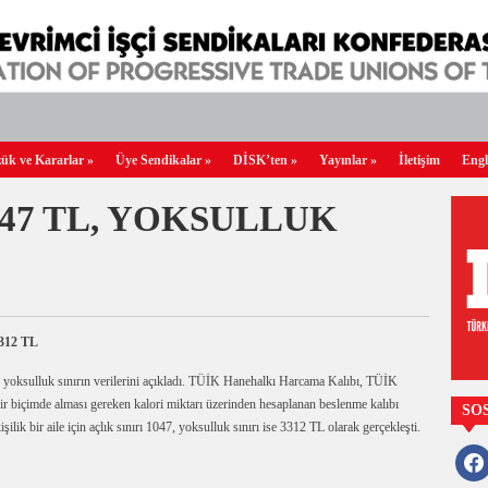
ük ve Kararlar
»
Üye Sendikalar
»
DİSK’ten
»
Yayınlar
»
İletişim
Engl
047 TL, YOKSULLUK
312 TL
 yoksulluk sınırın verilerini açıkladı. TÜİK Hanehalkı Harcama Kalıbı, TÜİK
ı bir biçimde alması gereken kalori miktarı üzerinden hesaplanan beslenme kalıbı
SO
ilik bir aile için açlık sınırı 1047, yoksulluk sınırı ise 3312 TL olarak gerçekleşti.
faceb