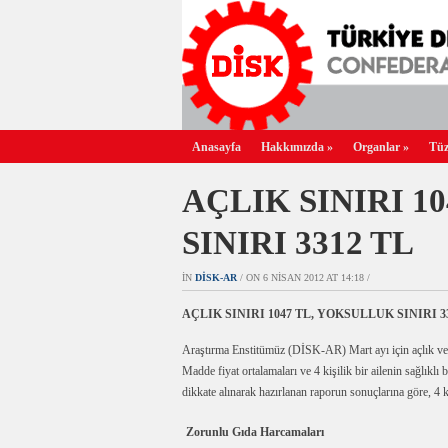
Anasayfa
Hakkımızda
»
Organlar
»
Tüz
AÇLIK SINIRI 1
SINIRI 3312 TL
IN
DİSK-AR
/ ON 6 NISAN 2012 AT 14:18 /
AÇLIK SINIRI 1047 TL, YOKSULLUK SINIRI 3
Araştırma Enstitümüz (DİSK-AR) Mart ayı için açlık ve
Madde fiyat ortalamaları ve 4 kişilik bir ailenin sağlıkl
dikkate alınarak hazırlanan raporun sonuçlarına göre, 4 kiş
Zorunlu Gıda Harcamaları