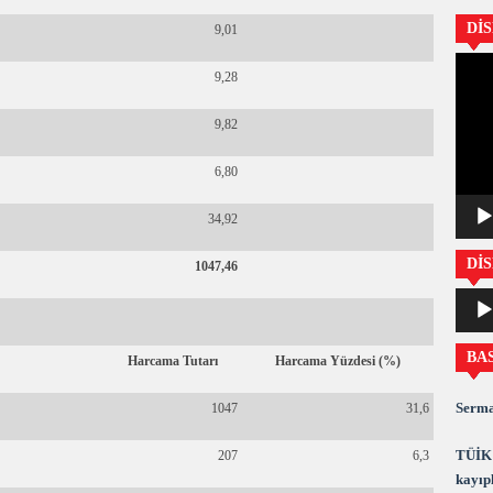
Dİ
9,01
Video
9,28
oynatıc
9,82
6,80
34,92
DİS
1047,46
Ses
oynatıc
BA
Harcama Tutarı
Harcama Yüzdesi (%)
Serma
1047
31,6
TÜİK 
207
6,3
kayıpl