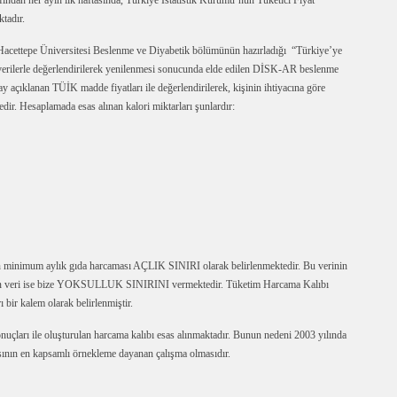
ından her ayın ilk haftasında, Türkiye İstatistik Kurumu’nun Tüketici Fiyat
tadır.
acettepe Üniversitesi Beslenme ve Diyabetik bölümünün hazırladığı “Türkiye’ye
 verilerle değerlendirilerek yenilenmesi sonucunda elde edilen DİSK-AR beslenme
 ay açıklanan TÜİK madde fiyatları ile değerlendirilerek, kişinin ihtiyacına göre
dir. Hesaplamada esas alınan kalori miktarları şunlardır:
ken minimum aylık gıda harcaması AÇLIK SINIRI olarak belirlenmektedir. Bu verinin
dilen veri ise bize YOKSULLUK SINIRINI vermektedir. Tüketim Harcama Kalıbı
ı bir kalem olarak belirlenmiştir.
uçları ile oluşturulan harcama kalıbı esas alınmaktadır. Bunun nedeni 2003 yılında
sının en kapsamlı örnekleme dayanan çalışma olmasıdır.