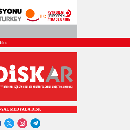
ish
»
SYAL MEDYADA DİSK
ook
x
instagram
telegram