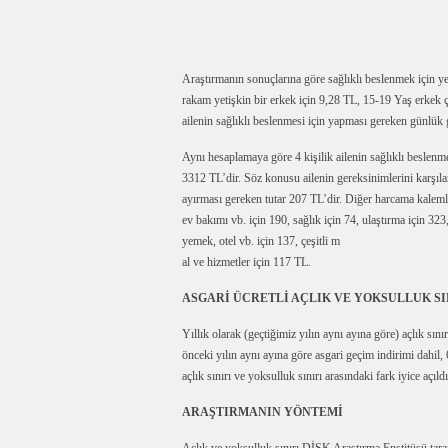
Araştırmanın sonuçlarına göre sağlıklı beslenmek için y
rakam yetişkin bir erkek için 9,28 TL, 15-19 Yaş erkek ç
ailenin sağlıklı beslenmesi için yapması gereken günlük
Aynı hesaplamaya göre 4 kişilik ailenin sağlıklı beslenm
3312 TL’dir. Söz konusu ailenin gereksinimlerini karşıla
ayırması gereken tutar 207 TL’dir. Diğer harcama kalemleri
ev bakımı vb. için 190, sağlık için 74, ulaştırma için 323
yemek, otel vb. için 137, çeşitli m
al ve hizmetler için 117 TL.
ASGARİ ÜCRETLİ AÇLIK VE YOKSULLUK SI
Yıllık olarak (geçtiğimiz yılın aynı ayına göre) açlık sını
önceki yılın aynı ayına göre asgari geçim indirimi dahil,
açlık sınırı ve yoksulluk sınırı arasındaki fark iyice açıldı
ARAŞTIRMANIN YÖNTEMİ