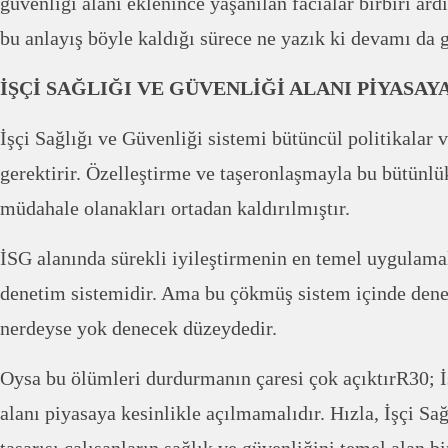
güvenliği alanı eklenince yaşanılan facialar birbiri ard
bu anlayış böyle kaldığı sürece ne yazık ki devamı da g
İŞÇİ SAĞLIĞI VE GÜVENLİĞİ ALANI PİYASA
İşçi Sağlığı ve Güvenliği sistemi bütüncül politikalar
gerektirir. Özelleştirme ve taşeronlaşmayla bu bütünlü
müdahale olanakları ortadan kaldırılmıştır.
İSG alanında sürekli iyileştirmenin en temel uygulamal
denetim sistemidir. Ama bu çökmüş sistem içinde de
nerdeyse yok denecek düzeydedir.
Oysa bu ölümleri durdurmanın çaresi çok açıktırR30; İ
alanı piyasaya kesinlikle açılmamalıdır. Hızla, İşçi Sa