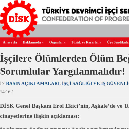
Anasayfa
Hakkımızda
»
Organlar
»
Tüzük ve Kararlar
»
Üye Sendikala
İşçilere Ölümlerden Ölüm Be
Sorumlular Yargılanmalıdır!
IN
BASIN AÇIKLAMALARI
,
İŞÇI SAĞLIĞI VE İŞ GÜVENLI
14:16 /
DİSK Genel Başkanı Erol Ekici’nin, Aşkale’de ve Tu
cinayetlerine ilişkin açıklaması: