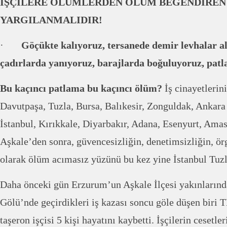
İŞÇİLERE ÖLÜMLERDEN ÖLÜM BEĞENDİRE
YARGILANMALIDIR!
·
Göçükte kalıyoruz, tersanede demir levhalar al
çadırlarda yanıyoruz, barajlarda boğuluyoruz, pat
Bu kaçıncı patlama bu kaçıncı ölüm?
İş cinayetlerini
Davutpaşa, Tuzla, Bursa, Balıkesir, Zonguldak, Ankara 
İstanbul, Kırıkkale, Diyarbakır, Adana, Esenyurt, Amas
Aşkale’den sonra, güvencesizliğin, denetimsizliğin, ö
olarak ölüm acımasız yüzünü bu kez yine İstanbul Tuzl
Daha önceki gün Erzurum’un Aşkale İlçesi yakınlarınd
Gölü’nde geçirdikleri iş kazası soncu göle düşen biri 
taşeron işçisi 5 kişi hayatını kaybetti. İşçilerin cesetle