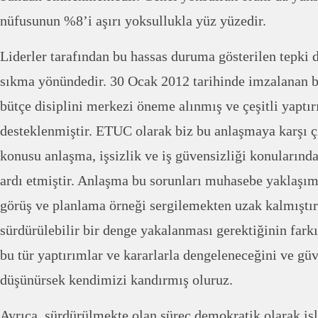
nüfusunun %8’i aşırı yoksullukla yüz yüzedir.
Liderler tarafından bu hassas duruma gösterilen tepki 
sıkma yönündedir. 30 Ocak 2012 tarihinde imzalanan bi
bütçe disiplini merkezi öneme alınmış ve çeşitli yaptır
desteklenmiştir. ETUC olarak biz bu anlaşmaya karşı 
konusu anlaşma, işsizlik ve iş güvensizliği konuların
ardı etmiştir. Anlaşma bu sorunları muhasebe yaklaşımı 
görüş ve planlama örneği sergilemekten uzak kalmıştır
sürdürülebilir bir denge yakalanması gerektiğinin farkı
bu tür yaptırımlar ve kararlarla dengeleneceğini ve gü
düşünürsek kendimizi kandırmış oluruz.
Ayrıca, sürdürülmekte olan süreç demokratik olarak iş