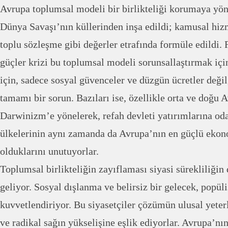
Avrupa toplumsal modeli bir birlikteliği korumaya yön
Dünya Savaşı’nın küllerinden inşa edildi; kamusal hiz
toplu sözleşme gibi değerler etrafında formüle edildi. 
güçler krizi bu toplumsal modeli sorunsallaştırmak içi
için, sadece sosyal güvenceler ve düzgün ücretler deği
tamamı bir sorun. Bazıları ise, özellikle orta ve doğu A
Darwinizm’e yönelerek, refah devleti yatırımlarına od
ülkelerinin aynı zamanda da Avrupa’nın en güçlü ekon
olduklarını unutuyorlar.
Toplumsal birlikteliğin zayıflaması siyasi sürekliliği
geliyor. Sosyal dışlanma ve belirsiz bir gelecek, popülis
kuvvetlendiriyor. Bu siyasetçiler çözümün ulusal yeter
ve radikal sağın yükselişine eşlik ediyorlar. Avrupa’nın