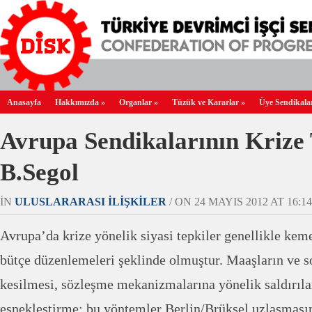
Anasayfa
Hakkımızda
»
Organlar
»
Tüzük ve Kararlar
»
Üye Sendikala
Avrupa Sendikalarının Krize 
B.Segol
IN
ULUSLARARASI İLIŞKILER
/ ON 24 MAYIS 2012 AT 16:14
Avrupa’da krize yönelik siyasi tepkiler genellikle keme
bütçe düzenlemeleri şeklinde olmuştur. Maaşların ve s
kesilmesi, sözleşme mekanizmalarına yönelik saldırılar
esnekleştirme: bu yöntemler Berlin/Brüksel uzlaşmasın