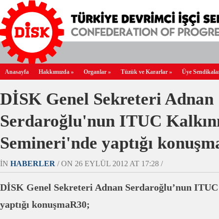
Anasayfa
Hakkımızda
»
Organlar
»
Tüzük ve Kararlar
»
Üye Sendikala
DİSK Genel Sekreteri Adnan
Serdaroğlu'nun ITUC Kalkı
Semineri'nde yaptığı konuş
IN
HABERLER
/ ON 26 EYLÜL 2012 AT 17:28 /
DİSK Genel Sekreteri Adnan Serdaroğlu’nun ITUC
yaptığı konuşmaR30;