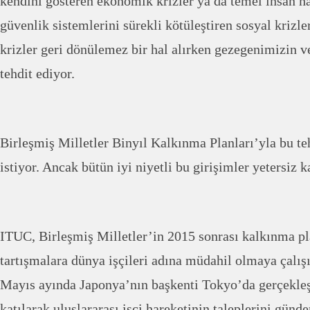
kendini gösteren ekonomik krizler ya da temel insan ha
güvenlik sistemlerini sürekli kötüleştiren sosyal krizler
krizler geri dönülemez bir hal alırken gezegenimizin v
tehdit ediyor.
Birleşmiş Milletler Binyıl Kalkınma Planları’yla bu te
istiyor. Ancak bütün iyi niyetli bu girişimler yetersiz k
ITUC, Birleşmiş Milletler’in 2015 sonrası kalkınma pla
tartışmalara dünya işçileri adına müdahil olmaya çalı
Mayıs ayında Japonya’nın başkenti Tokyo’da gerçekleşt
katılarak uluslararası işçi hareketinin taleplerini günd