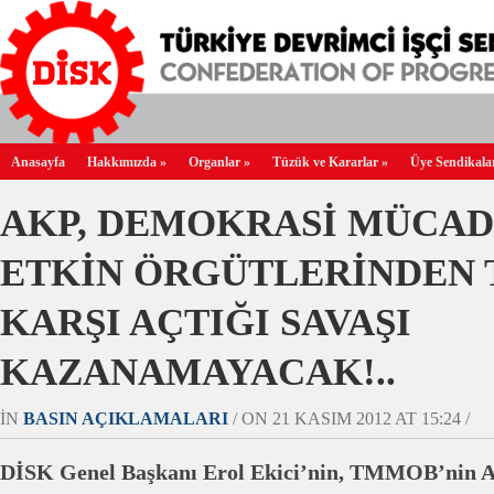
Anasayfa
Hakkımızda
»
Organlar
»
Tüzük ve Kararlar
»
Üye Sendikala
AKP, DEMOKRASİ MÜCAD
ETKİN ÖRGÜTLERİNDEN
KARŞI AÇTIĞI SAVAŞI
KAZANAMAYACAK!..
IN
BASIN AÇIKLAMALARI
/ ON 21 KASIM 2012 AT 15:24 /
DİSK Genel Başkanı Erol Ekici’nin, TMMOB’nin AK