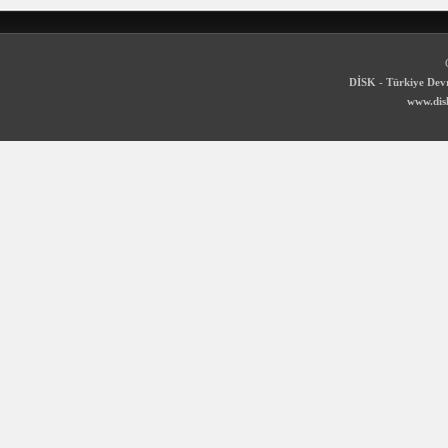
DİSK - Türkiye Devr
www.disk