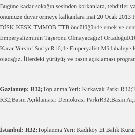
Bugüne kadar sokağın sesinden korkanlara, tehditler ya
önümüze duvar örmeye kalkanlara inat 20 Ocak 2013 P
DİSK-KESK-TMMOB-TTB öncülüğünde emek ve demok
Emperyalizminin Taşeronu Olmayacağız! OrtadoğuR16
Karar Versin! SuriyeR16;de Emperyalist Müdahaleye Ha
olacağız. İllerdeki yürüyüş ve basın açıklaması progra
Gaziantep: R32;
Toplanma Yeri: Kırkayak Parkı R32;T
R32;Basın Açıklaması: Demokrasi ParkıR32;Basın Açık
İstanbul: R32;
Toplanma Yeri: Kadıköy Et Balık Ku