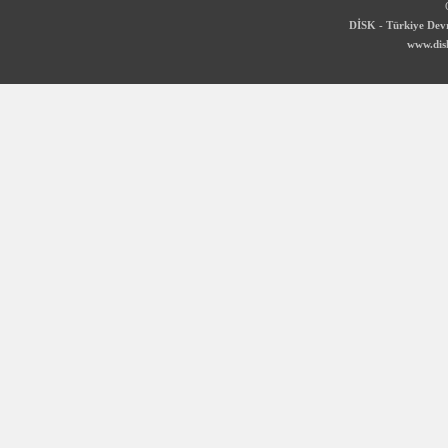
DİSK - Türkiye Devr
www.disk