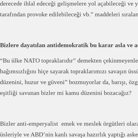
derecede ihlal edeceği gelişmelere yol açabileceği ve y
tarafından provoke edilebileceği vb.” maddeleri sırala
Bizlere dayatılan antidemokratik bu karar asla ve 
“Bu ülke NATO topraklarıdır” demekten çekinmeyenle
bağımsızlığını hiçe sayarak topraklarımızı savaşın üss
düzenini, huzur ve güveni” bozmuyorlar da, barışı, özg
eşitliği savunan bizler mi kamu düzenini bozacağız?
Bizler anti-emperyalist emek ve meslek örgütleri ol
üsleriyle ve ABD’nin kanlı savaşa hazırlık yaptığı aske