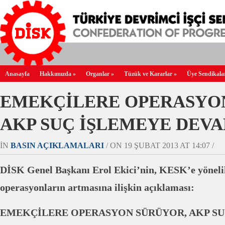
Anasayfa
Hakkımızda
»
Organlar
»
Tüzük ve Kararlar
»
Üye Sendikala
EMEKÇİLERE OPERASYO
AKP SUÇ İŞLEMEYE DEVA
IN
BASIN AÇIKLAMALARI
/ ON 19 ŞUBAT 2013 AT 14:07 /
DİSK Genel Başkanı Erol Ekici’nin, KESK’e yönelik
operasyonların artmasına ilişkin açıklaması:
EMEKÇİLERE OPERASYON SÜRÜYOR, AKP SU