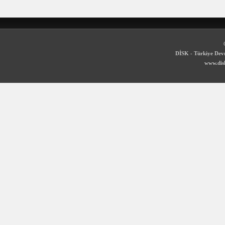
DİSK - Türkiye Devr
www.disk