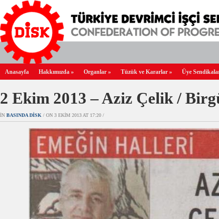
Anasayfa
Hakkımızda
»
Organlar
»
Tüzük ve Kararlar
»
Üye Sendikala
2 Ekim 2013 – Aziz Çelik / Bir
IN
BASINDA DİSK
/ ON 3 EKIM 2013 AT 17:20 /