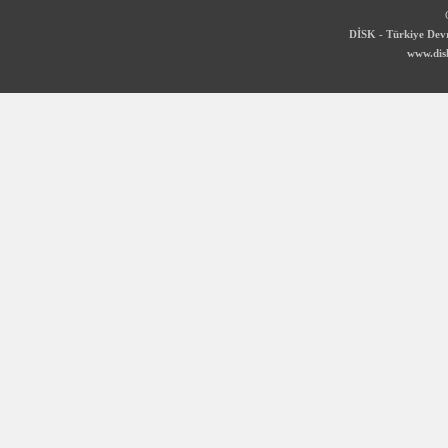
DİSK - Türkiye Devr
www.disk