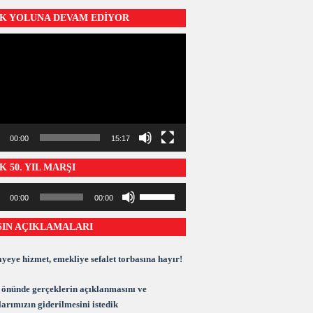
SK YOLUNA DEVAM EDIYOR
ı
00:00
15:17
K 50. YIL MARŞI
Yukarı/aşağı
00:00
00:00
ı
tuşları
ile
SIN AÇIKLAMALARI
sesi
artırın
ya
yeye hizmet, emekliye sefalet torbasına hayır!
da
azaltın.
önünde gerçeklerin açıklanmasını ve
arımızın giderilmesini istedik