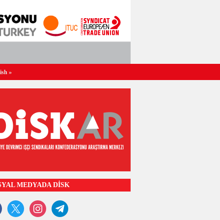
ish
»
SYAL MEDYADA DİSK
ook
x
instagram
telegram