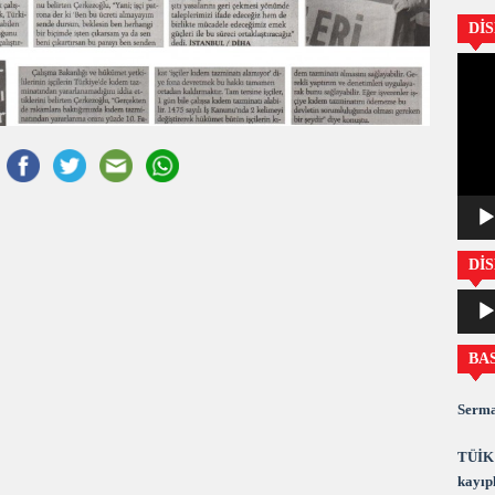
Dİ
Video
oynatıc
DİS
Ses
oynatıc
BA
Serma
TÜİK 
kayıpl