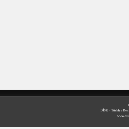
DİSK - Türkiye Devr
www.disk