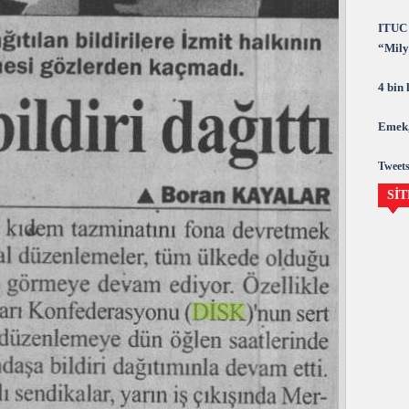
ITUC 
“Milya
demok
4 bin
Emek,
Tweets
SİT