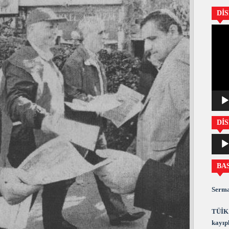
Dİ
Video
oynatıc
DİS
Ses
oynatıc
BA
Serma
TÜİK 
kayıpl