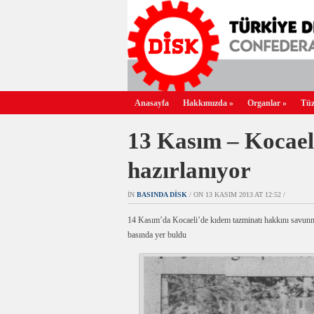
Anasayfa
Hakkımızda
»
Organlar
»
Tüz
13 Kasım – Kocael
hazırlanıyor
IN
BASINDA DİSK
/ ON 13 KASIM 2013 AT 12:52 /
14 Kasım’da Kocaeli’de kıdem tazminatı hakkını savunma
basında yer buldu