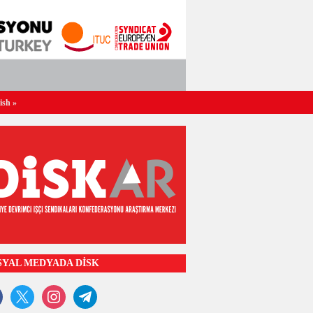
ish
»
SYAL MEDYADA DİSK
ook
x
instagram
telegram