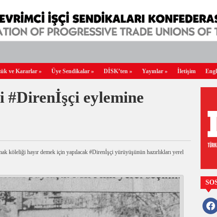
ük ve Kararlar
»
Üye Sendikalar
»
DİSK’ten
»
Yayınlar
»
İletişim
Engl
i #Direnİşçi eylemine
k köleliği hayır demek için yapılacak #Direnİşçi yürüyüşünün hazırlıkları yerel
SO
faceb