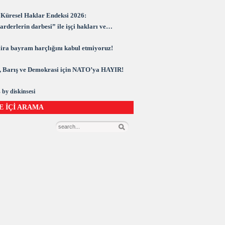
Küresel Haklar Endeksi 2026:
rderlerin darbesi” ile işçi hakları ve
rasi kuşatma altında
 lira bayram harçlığını kabul etmiyoruz!
 Barış ve Demokrasi için NATO’ya HAYIR!
 by diskinsesi
E İÇİ ARAMA