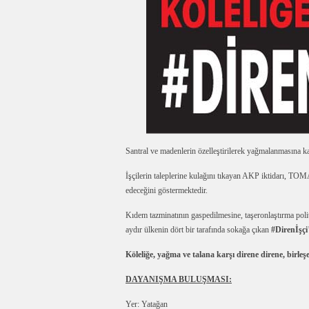
Santral ve madenlerin özelleştirilerek yağmalanmasına ka
İşçilerin taleplerine kulağını tıkayan AKP iktidarı, TOMA
edeceğini göstermektedir.
Kıdem tazminatının gaspedilmesine, taşeronlaştırma polit
aydır ülkenin dört bir tarafında sokağa çıkan
#Direnİşçi
Köleliğe, yağma ve talana karşı direne direne, birleş
DAYANIŞMA BULUŞMASI:
Yer: Yatağan