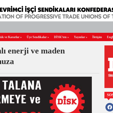
ük ve Kararlar
»
Üye Sendikalar
»
DİSK’ten
»
Yayınlar
»
İletişim
Engl
lı enerji ve maden
muza
/
SO
faceb