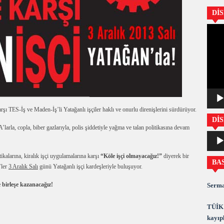
Dİ
Video
oynatıc
rşı TES-İş ve Maden-İş’li Yatağanlı işçiler haklı ve onurlu direnişlerini sürdürüyor.
DİS
’larla, copla, biber gazlarıyla, polis şiddetiyle yağma ve talan politikasına devam
Ses
oynatıc
ikalarına, kiralık işçi uygulamalarına karşı
“Köle işçi olmayacağız!”
diyerek bir
BA
’ler
3 Aralık Salı
günü Yatağanlı işçi kardeşleriyle buluşuyor.
e birleşe kazanacağız!
Serma
TÜİK 
kayıpl