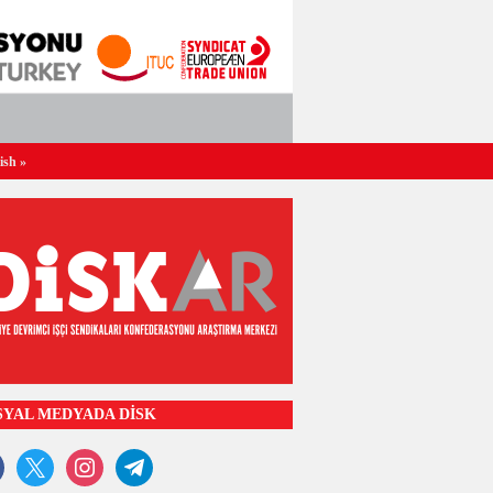
ish
»
SYAL MEDYADA DİSK
ook
x
instagram
telegram