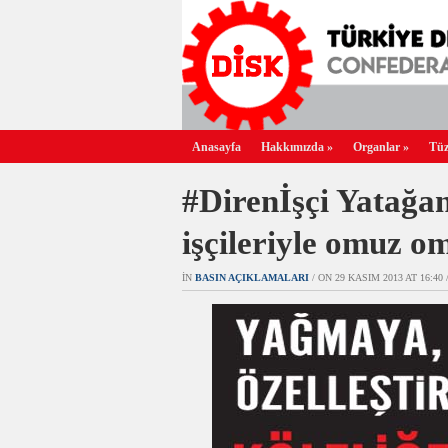
Anasayfa
Hakkımızda
»
Organlar
»
Tüz
#Direnİşçi Yatağan
işçileriyle omuz o
IN
BASIN AÇIKLAMALARI
/ ON 29 KASIM 2013 AT 16:40 