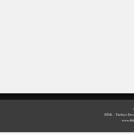
DİSK - Türkiye Devr
www.disk