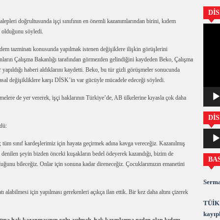
Dİ
epleri doğrultusunda işçi sınıfının en önemli kazanımlarından birini, kıdem
Video
e olduğunu söyledi.
oynatıc
m tazminatı konusunda yapılmak istenen değişiklere ilişkin görüşlerini
 bunların Çalışma Bakanlığı tarafından görmezden gelindiğini kaydeden Beko, Çalışma
r yapıldığı haberi aldıklarını kaydetti. Beko, bu tür gizli görüşmeler sonucunda
yasal değişikliklere karşı DİSK’in var gücüyle mücadele edeceği söyledi.
elere de yer vererek, işçi haklarının Türkiye’de, AB ülkelerine kıyasla çok daha
DİS
dü:
Ses
oynatıc
tüm sınıf kardeşlerimiz için hayata geçirmek adına kavga vereceğiz. Kazanılmış
denilen şeyin bizden önceki kuşakların bedel ödeyerek kazandığı, bizim de
BA
ğunu bileceğiz. Onlar için sonuna kadar direneceğiz. Çocuklarımızın emanetini
Serma
 alabilmesi için yapılması gerekenleri açıkça ilan ettik. Bir kez daha altını çizerek
TÜİK 
kayıpl