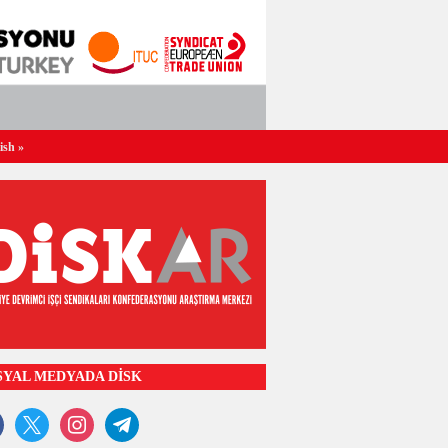
ish
»
SYAL MEDYADA DİSK
ook
x
instagram
telegram