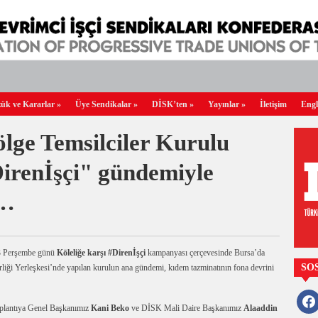
ük ve Kararlar
»
Üye Sendikalar
»
DİSK’ten
»
Yayınlar
»
İletişim
Engl
ge Temsilciler Kurulu
Direnİşçi" gündemiyle
ı…
3 Perşembe günü
Köleliğe karşı #Direnİşçi
kampanyası çerçevesinde Bursa’da
SO
rliği Yerleşkesi’nde yapılan kurulun ana gündemi, kıdem tazminatının fona devrini
faceb
toplantıya Genel Başkanımız
Kani Beko
ve DİSK Mali Daire Başkanımız
Alaaddin