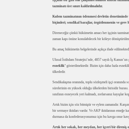
İşçinin bir gün bile çalışması halinde kıdem tazmi
tazminatı üst sınırı kaldırılmalıdır.
Kıdem tazminatının ödenmesi devletin denetiminde ve
biçimleri; sendikal barajlar, örgütlenmenin ve grev 
Direneceğiz çünkü hükümetin amacı her işçinin tazminat al
zaman kapı önüne konulabilecek bir köleye dönüştürülme
Bu amaç hükümetin belgelerinde açıkça ifade edilmektedi
Ulusal İstihdam Stratejisi’nde, 4857 sayılı İş Kanun’un
esneklik’
gösterilmektedir. Bizim için daha fazla esnek
ülkededir.
Sendikalaşma oranında, toplu sözleşmeli işçi oranında so
sürelerinin en yüksek olduğu ülkelerden birisidir buras
sınıfının esneyecek yeri kalmadı, zorlarsanız kayışlar ko
Artık bizim için söz bitmiştir ve eylem zamanıdır. Karşım
bir sermaye iktidarı vardır. Ve AKP iktidarının emeğe ka
durmasa da konfederasyonumuz için bu kavga onur kavg
Artık her sokak, her meydan, her işyeri bir direniş