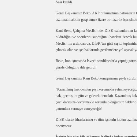
Sarı
katıldı.
Genel Başkanımız Beko, AKP hükümetinin patronların tal
tazminatı hakkını gasp etmek üzere bir hazırlık içerisind
Kani Beko, Çalışma Meclisi’nde, DİSK uzmanlarının kıde
bildirdiğini ve önerilerini sunduğunu hatırlattı. Ancak
Meclisi’nin ardından da, DİSK’ten gizli çeşitli toplantıla
çıkacak olan ve işçi haklarında gerilemelere yol açacak 
Beko, konuşmasında İsveçli sendikacılarla yaptığı görüşm
geride olduğunu dile getirdi.
Genel Başkanımız Kani Beko konuşmasını şöyle sürdür
“Kazanılmış hak denilen şeyi korumakla yetinmeyeceğiz; 
hak, geçmiş, bugün ve gelecek demektir. Kazanılmış hak 
çocuklarımıza devretmekle sorumlu olduğumuz haklar olu
patronlara sermaye etmeyeceğiz!
DİSK olarak itirazlarımızı ve tüm işçilerin kıdem tazminatı
öneriyoruz: