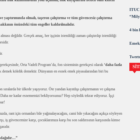
natına hak kazanmasının yolu açılmalı, hak kayıplarına neden olan kıdem
ITUC 
“Milya
 yaptırımında olmalı, taşeron çalıştırma ve tüm güvencesiz çalıştırma
demok
hakkının önündeki tüm engeller kaldırılmalıdır.
4 bin
ması değildir. Gerçek amaç, her işçinin istenildiği zaman çalıştırılıp istenildiği
sidir.
Emek,
r.
Tweets
 gerekçesinde, Orta Vadeli Program’da, fon sisteminin gerekçesi olarak
‘daha fazla
SİT
lik demek kölelik demektir. Dünyanın en esnek emek piyasalarından biri bu
n sıralarda bir ülkede yaşıyoruz. Öte yandan kayıtdışı çalıştırmanın ve çalışma
ı. Daha ne kadar esnememizi bekliyorsunuz? Hep söyledik tekrar ediyoruz. İşçi
par!
ızda, rant için ormanları bile yağmalayacağını, cami bile yıkacağını açıkça söyleyen
rşı, iş güvencemize karşı, çocuklarımıza karşı bu son saldırısının karşısında kimse
asıdır.
 odağıdır…”