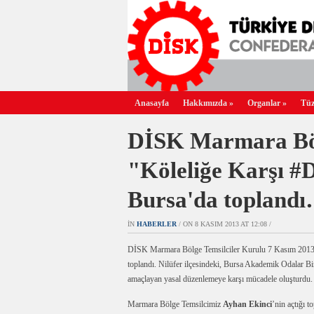
Anasayfa
Hakkımızda
»
Organlar
»
Tüz
DİSK Marmara Böl
"Köleliğe Karşı #
Bursa'da topland
IN
HABERLER
/ ON 8 KASIM 2013 AT 12:08 /
DİSK Marmara Bölge Temsilciler Kurulu 7 Kasım 201
toplandı. Nilüfer ilçesindeki, Bursa Akademik Odalar Bi
amaçlayan yasal düzenlemeye karşı mücadele oluşturdu.
Marmara Bölge Temsilcimiz
Ayhan Ekinci
’nin açtığı 