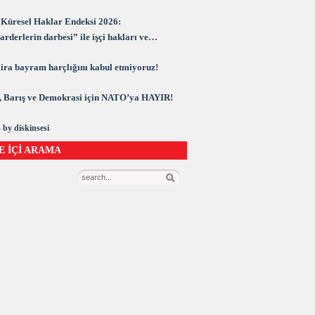
Küresel Haklar Endeksi 2026:
rderlerin darbesi” ile işçi hakları ve
rasi kuşatma altında
 lira bayram harçlığını kabul etmiyoruz!
 Barış ve Demokrasi için NATO’ya HAYIR!
 by diskinsesi
E İÇİ ARAMA