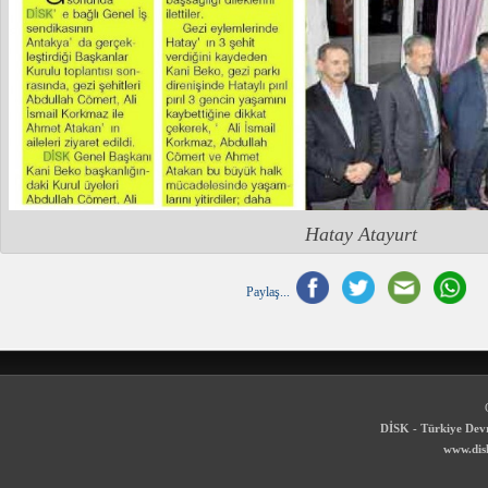
Hatay Atayurt
Paylaş...
DİSK - Türkiye Devr
www.disk