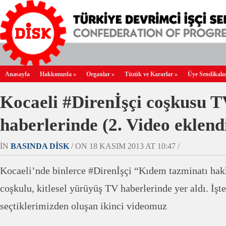
Anasayfa
Hakkımızda
»
Organlar
»
Tüzük ve Kararlar
»
Üye Sendikala
Kocaeli #Direnİşçi coşkusu T
haberlerinde (2. Video eklend
IN
BASINDA DİSK
/ ON 18 KASIM 2013 AT 10:47 /
Kocaeli’nde binlerce #Direnİşçi “Kıdem tazminatı hak
coşkulu, kitlesel yürüyüş TV haberlerinde yer aldı. İşt
seçtiklerimizden oluşan ikinci videomuz