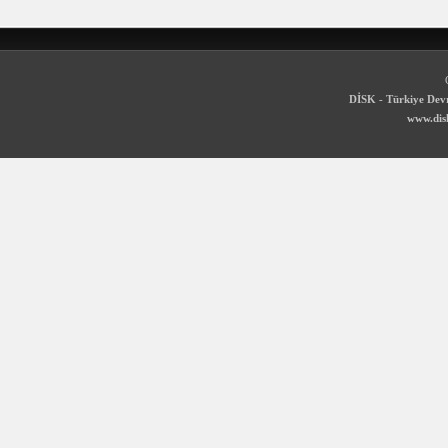
DİSK - Türkiye Devr
www.disk