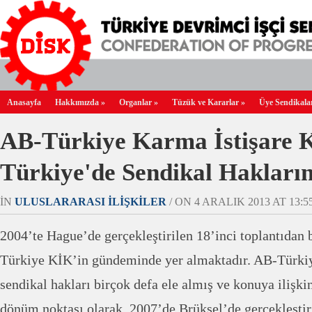
Anasayfa
Hakkımızda
»
Organlar
»
Tüzük ve Kararlar
»
Üye Sendikala
AB-Türkiye Karma İstişare K
Türkiye'de Sendikal Haklar
IN
ULUSLARARASI İLIŞKILER
/ ON 4 ARALIK 2013 AT 13:55
2004’te Hague’de gerçekleştirilen 18’inci toplantıdan 
Türkiye KİK’in gündeminde yer almaktadır. AB-Türki
sendikal hakları birçok defa ele almış ve konuya ilişki
dönüm noktası olarak, 2007’de Brüksel’de gerçekleştir