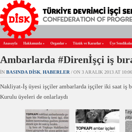
Anasayfa
Hakkımızda
»
Organlar
»
Tüzük ve Kararlar
»
Üye Sendikala
Ambarlarda #Direnİşçi iş bır
IN
BASINDA DİSK
,
HABERLER
/ ON 3 ARALIK 2013 AT 10:06
Nakliyat-İş üyesi işçiler ambarlarda işçiler iki saat i
Kurulu üyeleri de onlarlaydı