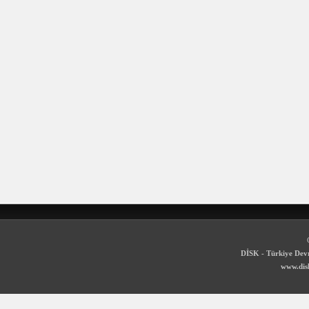
DİSK - Türkiye Devr
www.disk