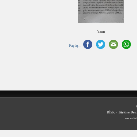
Yarın
Paylaş...
DİSK - Türkiye Devr
www.disk