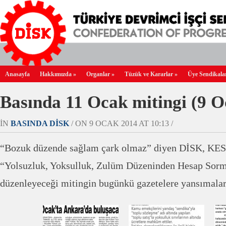
Anasayfa
Hakkımızda
»
Organlar
»
Tüzük ve Kararlar
»
Üye Sendikala
Basında 11 Ocak mitingi (9 O
IN
BASINDA DİSK
/ ON 9 OCAK 2014 AT 10:13 /
“Bozuk düzende sağlam çark olmaz” diyen DİSK, 
“Yolsuzluk, Yoksulluk, Zulüm Düzeninden Hesap Sorm
düzenleyeceği mitingin bugünkü gazetelere yansımalar