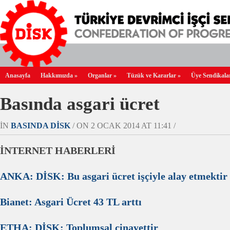
Anasayfa
Hakkımızda
»
Organlar
»
Tüzük ve Kararlar
»
Üye Sendikala
Basında asgari ücret
IN
BASINDA DİSK
/ ON 2 OCAK 2014 AT 11:41 /
İNTERNET HABERLERİ
ANKA: DİSK: Bu asgari ücret işçiyle alay etmektir
Bianet: Asgari Ücret 43 TL arttı
ETHA: DİSK: Toplumsal cinayettir