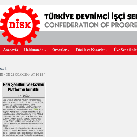
Anasayfa
Hakkımızda
»
Organlar
»
Tüzük ve Kararlar
»
Üye Sendikala
soL
IN / ON 22 OCAK 2014 AT 10:18 /