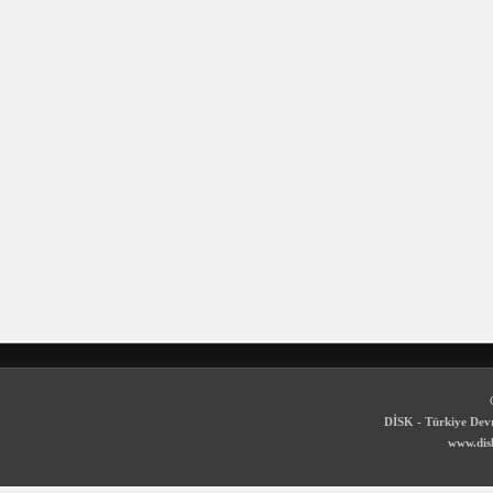
DİSK - Türkiye Devr
www.disk