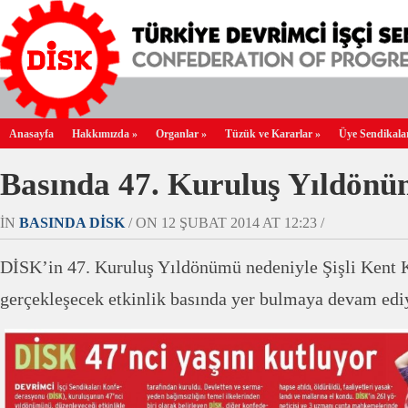
Anasayfa
Hakkımızda
»
Organlar
»
Tüzük ve Kararlar
»
Üye Sendikala
Basında 47. Kuruluş Yıldön
IN
BASINDA DİSK
/ ON 12 ŞUBAT 2014 AT 12:23 /
DİSK’in 47. Kuruluş Yıldönümü nedeniyle Şişli Kent 
gerçekleşecek etkinlik basında yer bulmaya devam edi