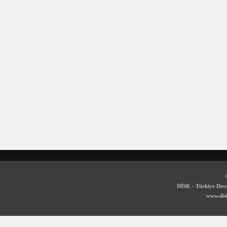
DİSK - Türkiye Devr
www.disk