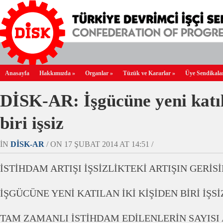
Anasayfa
Hakkımızda
»
Organlar
»
Tüzük ve Kararlar
»
Üye Sendikala
DİSK-AR: İşgücüne yeni katıl
biri işsiz
IN
DİSK-AR
/ ON 17 ŞUBAT 2014 AT 14:51 /
İSTİHDAM ARTIŞI İŞSİZLİKTEKİ ARTIŞIN GERİS
İŞGÜCÜNE YENİ KATILAN İKİ KİŞİDEN BİRİ İŞSİ
TAM ZAMANLI İSTİHDAM EDİLENLERİN SAYISI