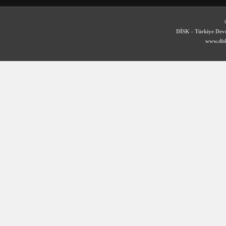
DİSK - Türkiye Devr
www.disk