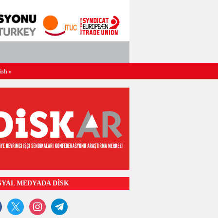
ish
»
SYAL MEDYADA DİSK
ook
x
instagram
telegram