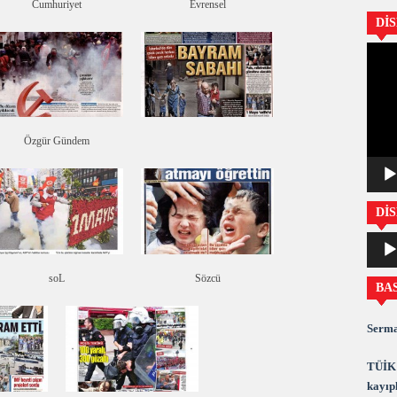
Cumhuriyet
Evrensel
Dİ
Video
oynatıc
Özgür Gündem
DİS
Ses
oynatıc
soL
Sözcü
BA
Serma
TÜİK 
kayıpl