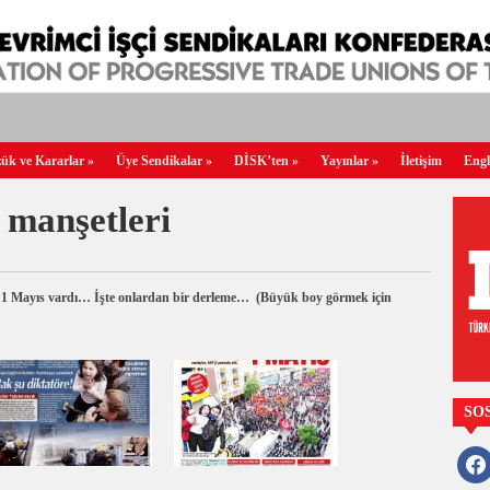
ük ve Kararlar
»
Üye Sendikalar
»
DİSK’ten
»
Yayınlar
»
İletişim
Engl
 manşetleri
ine 1 Mayıs vardı… İşte onlardan bir derleme… (Büyük boy görmek için
SO
faceb