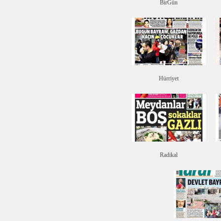
BirGün
Hürriyet
Radikal