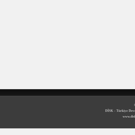
DİSK - Türkiye Devr
www.disk