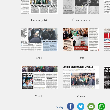
Cumhuriyet-4
Özgür gündem
soL4
Taraf
Yurt-11
Zaman
Paylaş...