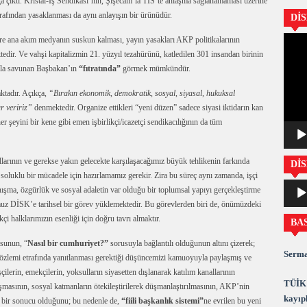
ığa çıktı. Kristal-İş Sendikası’nın, Şişecam’la TİS’te anlaşma sağlanamaması üzerine
arafından yasaklanması da aynı anlayışın bir ürünüdür.
Dİ
Video
ere ana akım medyanın suskun kalması, yayın yasakları AKP politikalarının
oynatıc
dir. Ve vahşi kapitalizmin 21. yüzyıl tezahürünü, katledilen 301 insandan birinin
aşla savunan Başbakan’ın
“fıtratında”
görmek mümkündür.
ktadır. Açıkça,
“Bırakın ekonomik, demokratik, sosyal, siyasal, hukuksal
r veririz”
denmektedir. Organize ettikleri “yeni düzen” sadece siyasi iktidarın kan
er şeyini bir kene gibi emen işbirlikçi/icazetçi sendikacılığının da tüm
larının ve gerekse yakın gelecekte karşılaşacağımız büyük tehlikenin farkında
DİS
luklu bir mücadele için hazırlamamız gerekir. Zira bu süreç aynı zamanda, işçi
Ses
yanışma, özgürlük ve sosyal adaletin var olduğu bir toplumsal yapıyı gerçekleştirme
oynatıc
uz DİSK’e tarihsel bir görev yüklemektedir. Bu görevlerden biri de, önümüzdeki
i halklarımızın esenliği için doğru tavrı almaktır.
BA
sunun, “
Nasıl bir cumhuriyet?”
sorusuyla bağlantılı olduğunun altını çizerek;
Serma
t özlemi etrafında yanıtlanması gerektiği düşüncemizi kamuoyuyla paylaşmış ve
şçilerin, emekçilerin, yoksulların siyasetten dışlanarak katılım kanallarının
TÜİK 
şmasının, sosyal katmanların ötekileştirilerek düşmanlaştırılmasının, AKP’nin
kayıpl
 bir sonucu olduğunu; bu nedenle de,
“fiili başkanlık sistemi”
ne evrilen bu yeni