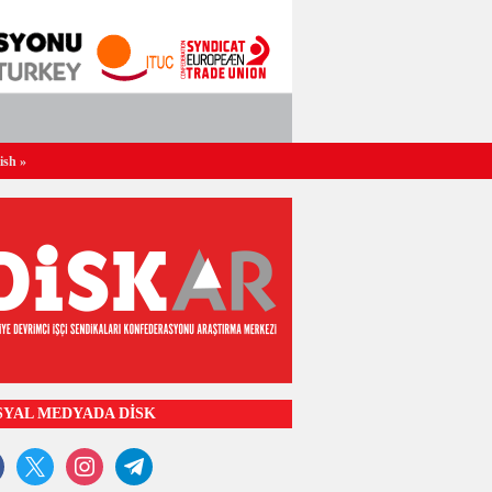
ish
»
SYAL MEDYADA DİSK
ook
x
instagram
telegram