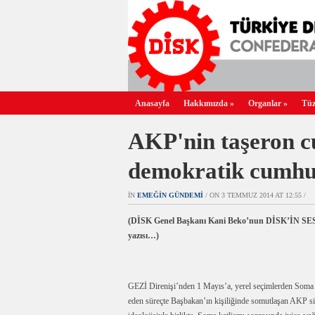
Anasayfa
Hakkımızda
»
Organlar
»
Tüz
AKP'nin taşeron c
demokratik cumh
IN
EMEĞIN GÜNDEMI
/ ON 3 TEMMUZ 2014 AT 12:55 /
(DİSK Genel Başkanı Kani Beko’nun DİSK’İN SESİ 
yazısı…)
GEZİ Direnişi’nden 1 Mayıs’a, yerel seçimlerden Soma 
eden süreçte Başbakan’ın kişiliğinde somutlaşan AKP siy