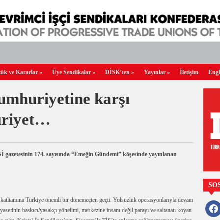
ük ve Kararlar
»
Üye Sendikalar
»
DİSK’ten
»
Yayınlar
»
İletişim
Engl
umhuriyetine karşı
uriyet…
gazetesinin 174. sayısında “Emeğin Gündemi” köşesinde yayınlanan
SO
katliamına Türkiye önemli bir dönemeçten geçti. Yolsuzluk operasyonlarıyla devam
faceb
asetinin baskıcı/yasakçı yönelimi, merkezine insanı değil parayı ve saltanatı koyan