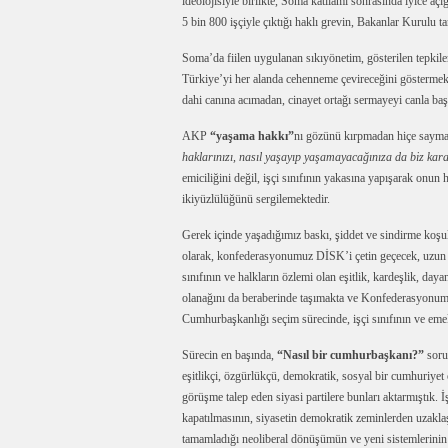
ideolojisiyle birlikte, Soma katliamı sonrasında iyice aç
5 bin 800 işçiyle çıktığı haklı grevin, Bakanlar Kurulu t
Soma’da fiilen uygulanan sıkıyönetim, gösterilen tepkil
Türkiye’yi her alanda cehenneme çevireceğini göstermekte
dahi canına acımadan, cinayet ortağı sermayeyi canla b
AKP
“yaşama hakkı”
nı gözünü kırpmadan hiçe sayma
haklarınızı, nasıl yaşayıp yaşamayacağınıza da biz kara
emiciliğini değil, işçi sınıfının yakasına yapışarak onun h
ikiyüzlülüğünü sergilemektedir.
Gerek içinde yaşadığımız baskı, şiddet ve sindirme koşul
olarak, konfederasyonumuz DİSK’i çetin geçecek, uzun so
sınıfının ve halkların özlemi olan eşitlik, kardeşlik, da
olanağını da beraberinde taşımakta ve Konfederasyonum
Cumhurbaşkanlığı seçim sürecinde, işçi sınıfının ve emekç
Sürecin en başında,
“Nasıl bir cumhurbaşkanı?”
soru
eşitlikçi, özgürlükçü, demokratik, sosyal bir cumhuriye
görüşme talep eden siyasi partilere bunları aktarmıştık. İ
kapatılmasının, siyasetin demokratik zeminlerden uzakla
tamamladığı neoliberal dönüşümün ve yeni sistemlerinin