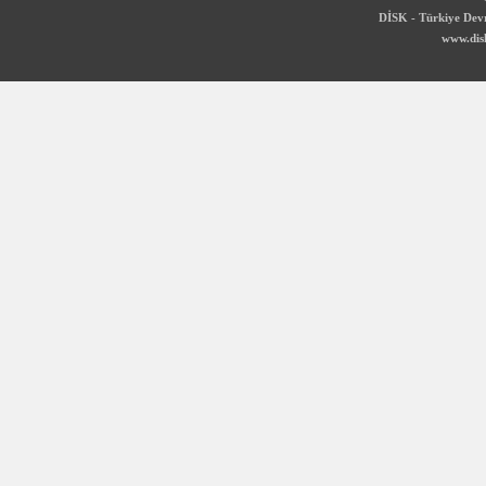
DİSK - Türkiye Devr
www.disk