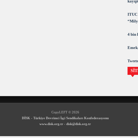
kayıpl
ITUC 
“Milya
demok
4 bin
Emek,
Tweets
SİT
CopyLEFT © 2026
DİSK - Türkiye Devrimci İşçi Sendikaları Konfederasyonu
www.disk.org.tr
-
disk@disk.org.tr