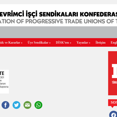
ük ve Kararlar
»
Üye Sendikalar
»
DİSK’ten
»
Yayınlar
»
İletişim
Engl
SO
faceb