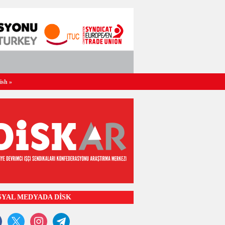
ish
»
SYAL MEDYADA DİSK
ook
x
instagram
telegram