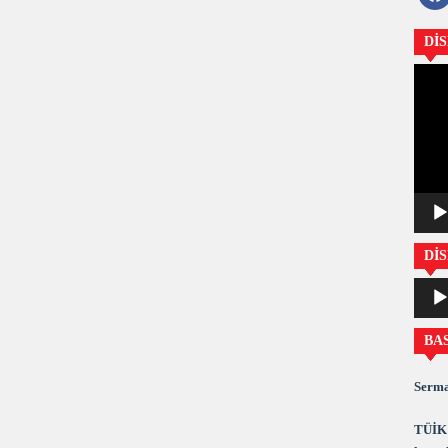
Dİ
Video
oynatıc
DİS
Ses
oynatıc
BA
Serma
TÜİK 