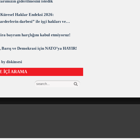
arımızın giderilmesini istedik
Küresel Haklar Endeksi 2026:
rderlerin darbesi” ile işçi hakları ve
rasi kuşatma altında
 lira bayram harçlığını kabul etmiyoruz!
 Barış ve Demokrasi için NATO’ya HAYIR!
 by diskinsesi
E İÇİ ARAMA