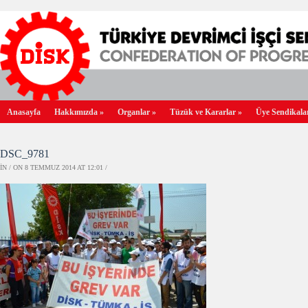
Anasayfa
Hakkımızda
»
Organlar
»
Tüzük ve Kararlar
»
Üye Sendikala
DSC_9781
IN / ON 8 TEMMUZ 2014 AT 12:01 /