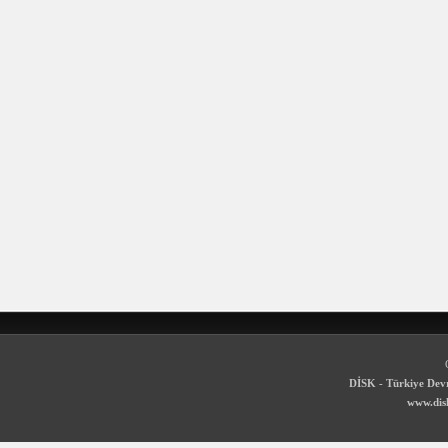
DİSK - Türkiye Devr
www.disk