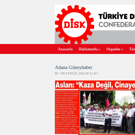
Anasayfa
Hakkımızda
»
Organlar
»
Tüz
Adana Güneyhaber
IN / ON 9 EYLÜL 2014 AT 11:43 /