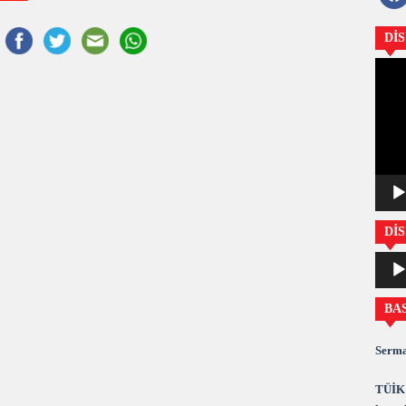
Dİ
Video
oynatıc
DİS
Ses
oynatıc
BA
Serma
TÜİK 