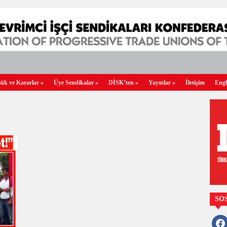
ük ve Kararlar
»
Üye Sendikalar
»
DİSK’ten
»
Yayınlar
»
İletişim
Engl
SO
faceb