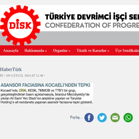
Anasayfa
Hakkımızda
»
Organlar
»
Tüzük ve Kararlar
»
Üye Sendikala
HaberTürk
IN / ON 9 EYLÜL 2014 AT 11:48 /
Paylaş...