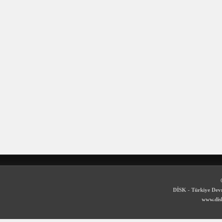
DİSK - Türkiye Devr
www.disk