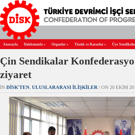
Anasayfa
Hakkımızda
»
Organlar
»
Tüzük ve Kararlar
»
Üye Sendikala
Çin Sendikalar Konfederasyo
ziyaret
IN
DİSK'TEN
,
ULUSLARARASI İLIŞKILER
/ ON 20 EKIM 201