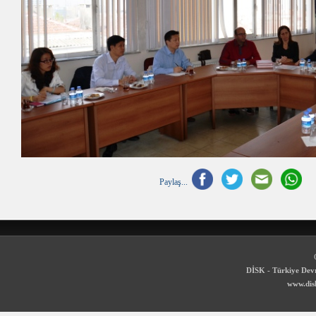
Paylaş...
DİSK - Türkiye Devr
www.disk