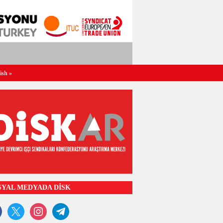
ish
»
SYAL MEDYADA DİSK
ook
x
instagram
telegram