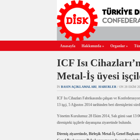
Anasayfa
Hakkımızda
»
Organlar
»
Tüz
ICF Isı Cihazları’n
Metal-İş üyesi işçil
IN
BASIN AÇIKLAMALARI
,
HABERLER
/ ON 28 EKIM 201
ICF Isı Cihazları Fabrikasında çalışan ve Konfederasyonu
13 işçi, 5 Ağustos 2014 tarihinden beri direnişlerini sür
Yönetim Kurulumuz 28 Ekim 2014, Salı günü saat 13:00’
direnişteki işçilerle dayanışma ziyaretinde bulundu.
Direniş ziyaretinde, Birleşik Metal-İş Genel Başka