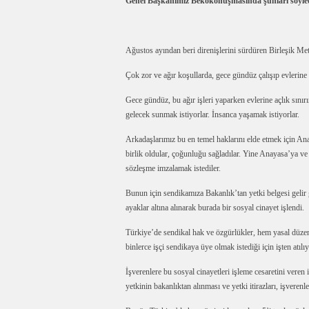
Genel Başkanımız Bekokonuşmasında şunları söyle
Ağustos ayından beri direnişlerini sürdüren Birleşik Me
Çok zor ve ağır koşullarda, gece gündüz çalışıp evlerine
Gece gündüz, bu ağır işleri yaparken evlerine açlık sınırı
gelecek sunmak istiyorlar. İnsanca yaşamak istiyorlar.
Arkadaşlarımız bu en temel haklarını elde etmek için Ana
birlik oldular, çoğunluğu sağladılar. Yine Anayasa’ya ve
sözleşme imzalamak istediler.
Bunun için sendikamıza Bakanlık’tan yetki belgesi gelir 
ayaklar altına alınarak burada bir sosyal cinayet işlendi.
Türkiye’de sendikal hak ve özgürlükler, hem yasal düzenl
binlerce işçi sendikaya üye olmak istediği için işten atılıyo
İşverenlere bu sosyal cinayetleri işleme cesaretini veren 
yetkinin bakanlıktan alınması ve yetki itirazları, işverenl