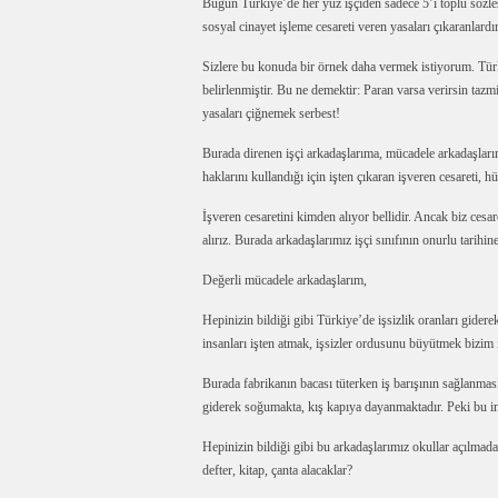
Bugün Türkiye’de her yüz işçiden sadece 5’i toplu sözl
sosyal cinayet işleme cesareti veren yasaları çıkaranlardır
Sizlere bu konuda bir örnek daha vermek istiyorum. Türk
belirlenmiştir. Bu ne demektir: Paran varsa verirsin tazm
yasaları çiğnemek serbest!
Burada direnen işçi arkadaşlarıma, mücadele arkadaşlarım
haklarını kullandığı için işten çıkaran işveren cesareti,
İşveren cesaretini kimden alıyor bellidir. Ancak biz cesar
alırız. Burada arkadaşlarımız işçi sınıfının onurlu tarihine 
Değerli mücadele arkadaşlarım,
Hepinizin bildiği gibi Türkiye’de işsizlik oranları gidere
insanları işten atmak, işsizler ordusunu büyütmek bizim 
Burada fabrikanın bacası tüterken iş barışının sağlanması
giderek soğumakta, kış kapıya dayanmaktadır. Peki bu in
Hepinizin bildiği gibi bu arkadaşlarımız okullar açılmada
defter, kitap, çanta alacaklar?