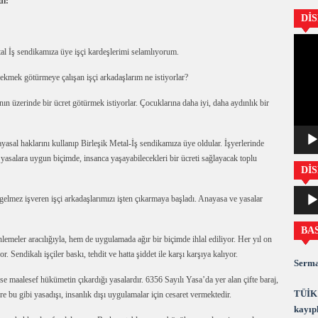
di:
Dİ
Video
tal İş sendikamıza üye işçi kardeşlerimi selamlıyorum.
oynatıc
 ekmek götürmeye çalışan işçi arkadaşlarım ne istiyorlar?
nın üzerinde bir ücret götürmek istiyorlar. Çocuklarına daha iyi, daha aydınlık bir
yasal haklarını kullanıp Birleşik Metal-İş sendikamıza üye oldular. İşyerlerinde
 yasalara uygun biçimde, insanca yaşayabilecekleri bir ücreti sağlayacak toplu
DİS
Ses
gelmez işveren işçi arkadaşlarımızı işten çıkarmaya başladı. Anayasa ve yasalar
oynatıc
BA
emeler aracılığıyla, hem de uygulamada ağır bir biçimde ihlal ediliyor. Her yıl on
r. Sendikalı işçiler baskı, tehdit ve hatta şiddet ile karşı karşıya kalıyor.
Serma
ise maalesef hükümetin çıkardığı yasalardır. 6356 Sayılı Yasa’da yer alan çifte baraj,
TÜİK 
ere bu gibi yasadışı, insanlık dışı uygulamalar için cesaret vermektedir.
kayıpl