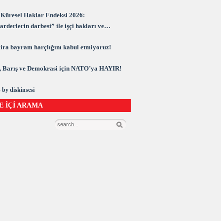
Küresel Haklar Endeksi 2026:
rderlerin darbesi” ile işçi hakları ve
rasi kuşatma altında
 lira bayram harçlığını kabul etmiyoruz!
 Barış ve Demokrasi için NATO’ya HAYIR!
 by diskinsesi
E İÇİ ARAMA