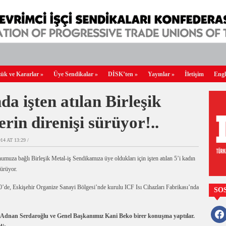
ük ve Kararlar
»
Üye Sendikalar
»
DİSK’ten
»
Yayınlar
»
İletişim
Engl
da işten atılan Birleşik
erin direnişi sürüyor!..
4 AT 13:29 /
muza bağlı Birleşik Metal-iş Sendikamıza üye oldukları için işten atılan 5’i kadın
dürüyor.
de, Eskişehir Organize Sanayi Bölgesi’nde kurulu ICF Isı Cihazları Fabrikası’nda
SO
faceb
nı Adnan Serdaroğlu ve Genel Başkanımız Kani Beko birer konuşma yaptılar.