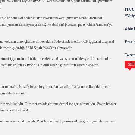
eşme hakkından faydalanıyor. Bu kara tablonun en büyük sorumlusu işverenlere
.
ITUC 
“Milya
iye’de sendikal nedenle işten çıkarmaya karşı güvence olarak “tazminat”
demok
inatı, yasaları da anayasayı da çiğneyebilirsin! Kısacası parası olana Anayasa’yı,
4 bin
Emek,
a ve basın emekçilerine bir kez daha ifade etmek isterim: ICF işçilerini anayasal
 hükümetin çıkardığı 6356 Sayılı Yasa’dan almaktadır.
Tweets
etimizi işçi sınıfının birlik, mücadele ve dayanışma örnekleriyle dolu tarihinden
SİT
yeni bir destan ekliyorlar. Onların zaferi işçi sınıfının zaferi olacaktır.
k artmaktadır. İşsizlik belası büyürken Anayasal bir haklarını kullandıkları için
için kabul edilemez.
nın yolu bellidir. Tüm işçi arkadaşlarımız derhal işe geri alınmalıdır. Bakın havalar
sanlar nasıl ısınacak?
n hemen önce işten atıldı. Peki bu işçi kardeşlerimiz okula giden çocuklarına nasıl