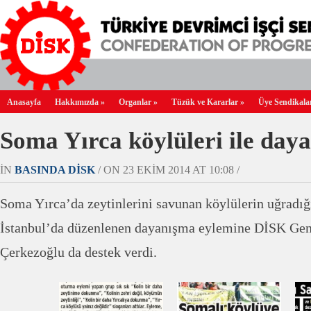
Anasayfa
Hakkımızda
»
Organlar
»
Tüzük ve Kararlar
»
Üye Sendikala
Soma Yırca köylüleri ile day
IN
BASINDA DİSK
/ ON 23 EKIM 2014 AT 10:08 /
Soma Yırca’da zeytinlerini savunan köylülerin uğradığı
İstanbul’da düzenlenen dayanışma eylemine DİSK Gene
Çerkezoğlu da destek verdi.