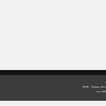
DİSK - Türkiye Devr
www.disk