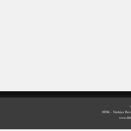
DİSK - Türkiye Devr
www.disk