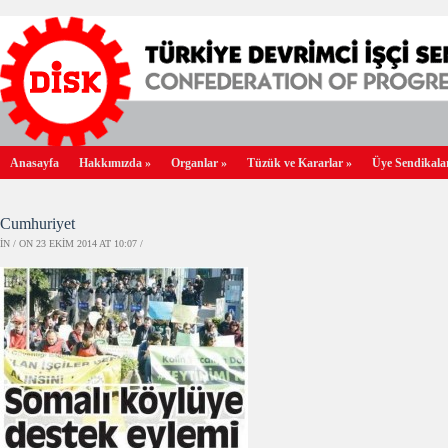
Anasayfa
Hakkımızda
»
Organlar
»
Tüzük ve Kararlar
»
Üye Sendikala
Cumhuriyet
IN / ON 23 EKIM 2014 AT 10:07 /