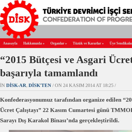
Anasayfa
Hakkımızda
»
Organlar
»
Tüzük ve Kararlar
»
Üye Sendikala
“2015 Bütçesi ve Asgari Ücret
başarıyla tamamlandı
IN
DİSK-AR
,
DİSK'TEN
/ ON 24 KASIM 2014 AT 18:25 /
Konfederasyonumuz tarafından organize edilen “201
Ücret Çalıştayı” 22 Kasım Cumartesi günü TMMOB
Sarayı Dış Karakol Binası’nda gerçekleştirildi.