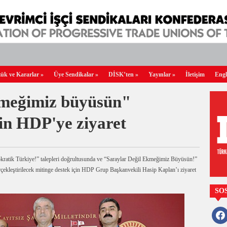
ük ve Kararlar
»
Üye Sendikalar
»
DİSK’ten
»
Yayınlar
»
İletişim
Engl
kmeğimiz büyüsün"
çin HDP'ye ziyaret
ratik Türkiye!” talepleri doğrultusunda ve “Saraylar Değil Ekmeğimiz Büyüsün!”
çekleştirilecek mitinge destek için HDP Grup Başkanvekili Hasip Kaplan’ı ziyaret
SO
faceb