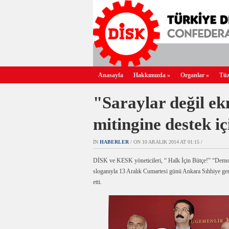
Anasayfa
Hakkımızda
»
Organlar
»
Tüz
"Saraylar değil e
mitingine destek i
IN
HABERLER
/ ON 10 ARALIK 2014 AT 01:15 /
DİSK ve KESK yöneticileri, “ Halk İçin Bütçe!” “Demok
sloganıyla 13 Aralık Cumartesi günü Ankara Sıhhiye ger
etti.