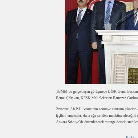
TBMM’de gerçekleşen görüşmede DİSK Genel Başkanı
Remzi Çalışkan, KESK Mali Sekreteri Ramazan Gürbüz 
Ziyarette, AKP Hükümetinin sermaye sınıfının çıkarları
işçileri, emekçileri daha ağır sefalete mahkûm edeceğini
Ankara Sıhhiye’de düzenlenecek mitinge destek istediler
Paylaş...