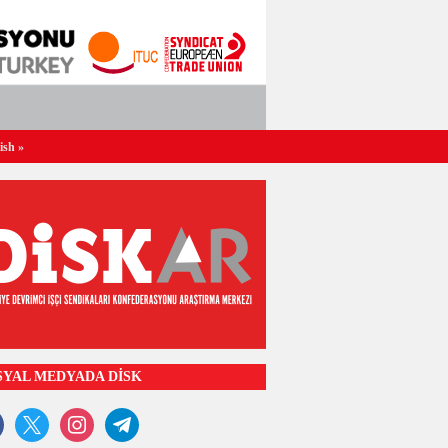
ish
»
SYAL MEDYADA DİSK
ook
x
instagram
telegram