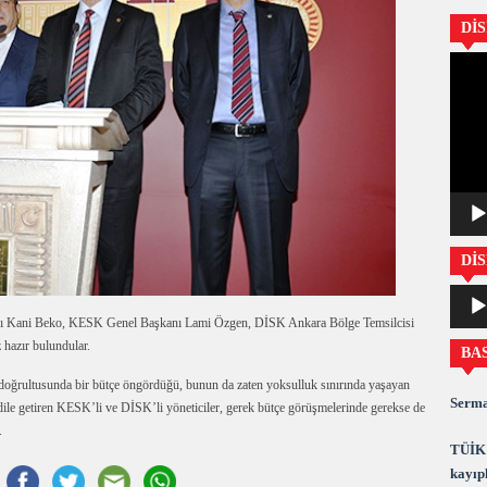
Dİ
Video
oynatıc
DİS
Ses
oynatıc
 Kani Beko, KESK Genel Başkanı Lami Özgen, DİSK Ankara Bölge Temsilcisi
hazır bulundular.
BA
 doğrultusunda bir bütçe öngördüğü, bunun da zaten yoksulluk sınırında yaşayan
Serma
 dile getiren KESK’li ve DİSK’li yöneticiler, gerek bütçe görüşmelerinde gerekse de
.
TÜİK 
kayıpl