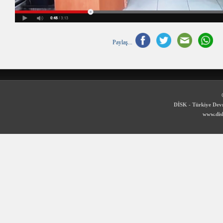
Paylaş...
DİSK - Türkiye Devr
www.disk