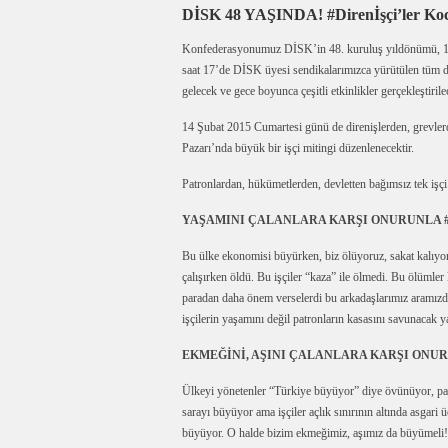
DİSK 48 YAŞINDA!
#Direnİşçi’ler Ko
Konfederasyonumuz DİSK’in 48. kuruluş yıldönümü, 13-1
saat 17’de DİSK üyesi sendikalarımızca yürütülen tüm 
gelecek ve gece boyunca çeşitli etkinlikler gerçekleştirilec
14 Şubat 2015 Cumartesi günü de direnişlerden, grevlerde
Pazarı’nda büyük bir işçi mitingi düzenlenecektir.
Patronlardan, hükümetlerden, devletten bağımsız tek iş
YAŞAMINI ÇALANLARA KARŞI ONURUNLA #
Bu ülke ekonomisi büyürken, biz ölüyoruz, sakat kalıyo
çalışırken öldü. Bu işçiler “kaza” ile ölmedi. Bu ölümler 
paradan daha önem verselerdi bu arkadaşlarımız aramızda
işçilerin yaşamını değil patronların kasasını savunacak 
EKMEĞİNİ, AŞINI ÇALANLARA KARŞI ONUR
Ülkeyi yönetenler “Türkiye büyüyor” diye övünüyor, patr
sarayı büyüyor ama işçiler açlık sınırının altında asga
büyüyor. O halde bizim ekmeğimiz, aşımız da büyümeli! İ