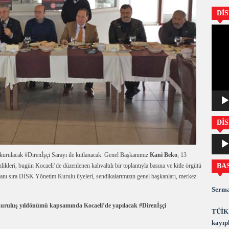
Dİ
Video
oynatıc
DİS
Ses
oynatıc
 kurulacak #Direnİşçi Sarayı ile kutlanacak. Genel Başkanımız
Kani Beko
, 13
BA
likleri, bugün Kocaeli’de düzenlenen kahvaltılı bir toplantıyla basına ve kitle örgütü
 yanı sıra DİSK Yönetim Kurulu üyeleri, sendikalarımızın genel başkanları, merkez
Serma
uruluş yıldönümü kapsamında Kocaeli’de yapılacak #Direnİşçi
TÜİK 
kayıpl