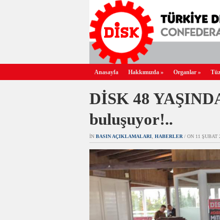
Anasayfa
Hakkımızda
»
Organlar
»
Tüz
DİSK 48 YAŞINDA! 
buluşuyor!..
IN
BASIN AÇIKLAMALARI
,
HABERLER
/ ON 11 ŞUBAT 2