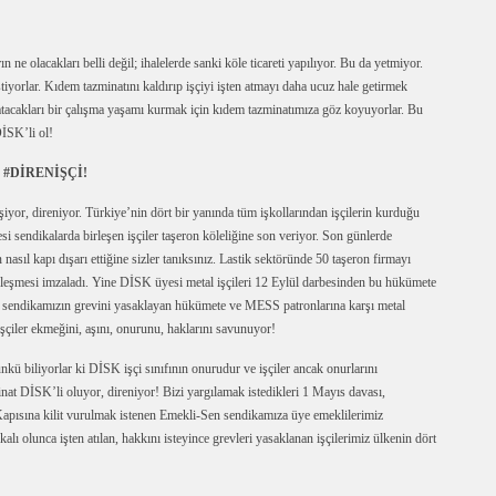
 ne olacakları belli değil; ihalelerde sanki köle ticareti yapılıyor. Bu da yetmiyor.
istiyorlar. Kıdem tazminatını kaldırıp işçiyi işten atmayı daha ucuz hale getirmek
gibi atacakları bir çalışma yaşamı kurmak için kıdem tazminatımıza göz koyuyorlar. Bu
İSK’li ol!
#DİRENİŞÇİ!
şiyor, direniyor. Türkiye’nin dört bir yanında tüm işkollarından işçilerin kurduğu
i sendikalarda birleşen işçiler taşeron köleliğine son veriyor. Son günlerde
asıl kapı dışarı ettiğine sizler tanıksınız. Lastik sektöründe 50 taşeron firmayı
sözleşmesi imzaladı. Yine DİSK üyesi metal işçileri 12 Eylül darbesinden bu hükümete
İş sendikamızın grevini yasaklayan hükümete ve MESS patronlarına karşı metal
işçiler ekmeğini, aşını, onurunu, haklarını savunuyor!
kü biliyorlar ki DİSK işçi sınıfının onurudur ve işçiler ancak onurlarını
inat DİSK’li oluyor, direniyor! Bizi yargılamak istedikleri 1 Mayıs davası,
Kapısına kilit vurulmak istenen Emekli-Sen sendikamıza üye emeklilerimiz
 olunca işten atılan, hakkını isteyince grevleri yasaklanan işçilerimiz ülkenin dört