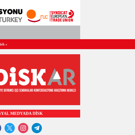
ish
»
SYAL MEDYADA DİSK
ook
x
instagram
telegram