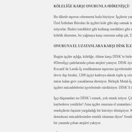
KÖLELİĞE KARŞI ONURUNLA #DİRENİŞÇİ!
Bu ülkede taşeron cehennemi hızla büyüyor. İşçilerin yarın
Özel İstihdam Büroları ile işçileri köle gibi alıp satmak 
istiyorlar. Bizleri istedikleri gibi kullanıp istedikleri 
kölelik düzenine, bu yağmaya karşı onuruna sahip çık, D
ONURUNA EL UZATANLARA KARŞI DİSK İLE 
Bugün işçiler açlığa, köleliğe, ölüme karşı DİSK’te birle
#Direnİşçi çadırlarında çoban ateşleri yanıyor. DİSK üyes
Kocaeli’de Lastik-İş sendikamızın taşeronu işyerlerinden n
devre dışı bıraktı, 1200 işçiyi kadroya alarak toplu iş 
miras kalan grev yasaklarına direniyor. Birleşik Metal-
işçileri mücadelelerini işyerlerinde sürdürüyor. DİSK’li 
İşçi düşmanları ise DİSK’i ezmek, yok etmek istiyor. Çün
kaybederse yenilirler! Ama işçiler onuruna el uzatanlara 
emekçilerin faşizmi yargıladığı bir kürsüye dönüşüyor. 
demokrasi mücadelesinden emekli olunmaz diyor! Sendikalı
bir yanında çoban ateşleri yakıyor.