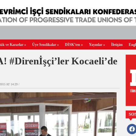
ük ve Kararlar
»
Üye Sendikalar
»
DİSK’ten
»
Yayınlar
»
İletişim
Engl
#Direnİşçi’ler Kocaeli’de
015 AT 14:29 /
SO
faceb