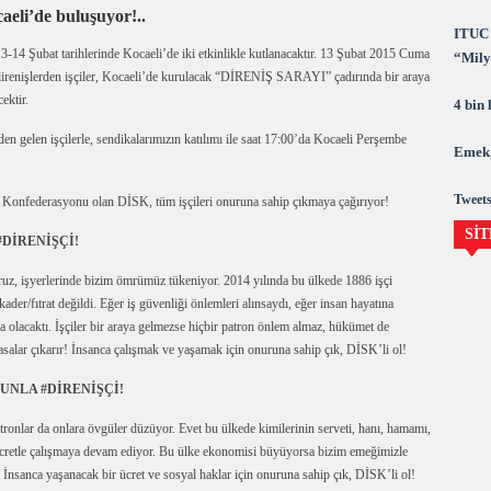
caeli’de buluşuyor!
..
ITUC 
4 Şubat tarihlerinde Kocaeli’de iki etkinlikle kutlanacaktır. 13 Şubat 2015 Cuma
“Milya
direnişlerden işçiler, Kocaeli’de kurulacak “DİRENİŞ SARAYI” çadırında bir araya
demok
ektir.
4 bin
n gelen işçilerle, sendikalarımızın katılımı ile saat 17:00’da Kocaeli Perşembe
Emek,
Tweets
çi Konfederasyonu olan DİSK, tüm işçileri onuruna sahip çıkmaya çağırıyor!
SİT
DİRENİŞÇİ!
ruz, işyerlerinde bizim ömrümüz tükeniyor. 2014 yılında bu ülkede 1886 işçi
kader/fıtrat değildi. Eğer iş güvenliği önlemleri alınsaydı, eğer insan hayatına
 olacaktı. İşçiler bir araya gelmezse hiçbir patron önlem almaz, hükümet de
yasalar çıkarır! İnsanca çalışmak ve yaşamak için onuruna sahip çık, DİSK’li ol!
UNLA #DİRENİŞÇİ!
onlar da onlara övgüler düzüyor. Evet bu ülkede kimilerinin serveti, hanı, hamamı,
ri ücretle çalışmaya devam ediyor. Bu ülke ekonomisi büyüyorsa bizim emeğimizle
nsanca yaşanacak bir ücret ve sosyal haklar için onuruna sahip çık, DİSK’li ol!