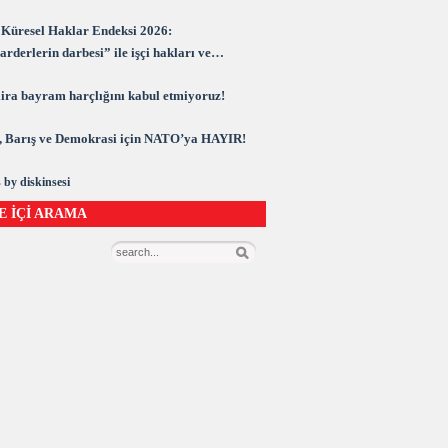
Küresel Haklar Endeksi 2026:
rderlerin darbesi” ile işçi hakları ve
rasi kuşatma altında
 lira bayram harçlığını kabul etmiyoruz!
 Barış ve Demokrasi için NATO’ya HAYIR!
 by diskinsesi
E İÇİ ARAMA