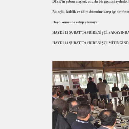
DİSK’in çoban ateşleri, onurlu bir geçmişi aydınlık b
Bu açlık, kölelik ve ölüm düzenine karşı işçi sınıfını
Haydi onuruna sahip çıkmaya!
HAYDİ 13 ŞUBAT’TA #DİRENİŞÇİ SARAYIND
HAYDİ 14 ŞUBAT’TA #DİRENİŞÇİ MİTİNGİN