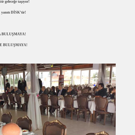
ir geleceğe taşıyor!
n yanıtı DİSK’tir!
A BULUŞMAYA!
DE BULUŞMAYA!