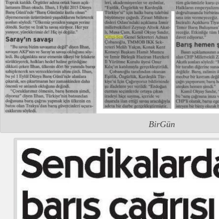
BirGün