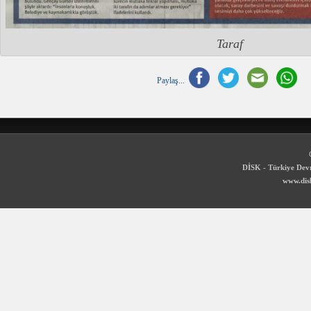
Taraf
Paylaş...
DİSK - Türkiye Devr
www.disk