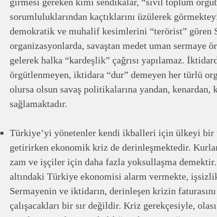
girmesi gereken kimi sendikalar, “sivil toplum örgü
sorumluluklarından kaçtıklarını üzülerek görmekte
demokratik ve muhalif kesimlerini “terörist” gören
organizasyonlarda, savaştan medet uman sermaye ör
gelerek halka “kardeşlik” çağrısı yapılamaz. İktida
örgütlenmeyen, iktidara “dur” demeyen her türlü org
olursa olsun savaş politikalarına yandan, kenardan, 
sağlamaktadır.
Türkiye’yi yönetenler kendi ikballeri için ülkeyi bi
getirirken ekonomik kriz de derinleşmektedir. Kurları
zam ve işçiler için daha fazla yoksullaşma demekti
altındaki Türkiye ekonomisi alarm vermekte, işsizli
Sermayenin ve iktidarın, derinleşen krizin faturası
çalışacakları bir sır değildir. Kriz gerekçesiyle, olas