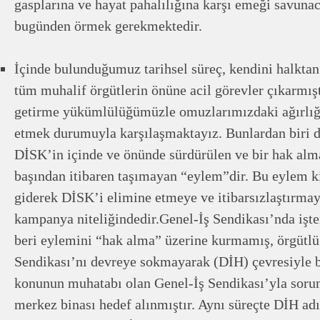
gasplarına ve hayat pahalılığına karşı emeği savunac
bugünden örmek gerekmektedir.
İçinde bulunduğumuz tarihsel süreç, kendini halkta
tüm muhalif örgütlerin önüne acil görevler çıkarmışt
getirme yükümlülüğümüzle omuzlarımızdaki ağırlığı
etmek durumuyla karşılaşmaktayız. Bunlardan biri de,
DİSK’in içinde ve önünde sürdürülen ve bir hak alma
başından itibaren taşımayan “eylem”dir. Bu eylem k
giderek DİSK’i elimine etmeye ve itibarsızlaştırmay
kampanya niteliğindedir.Genel-İş Sendikası’nda işten
beri eylemini “hak alma” üzerine kurmamış, örgütlü
Sendikası’nı devreye sokmayarak (DİH) çevresiyle bi
konunun muhatabı olan Genel-İş Sendikası’yla sor
merkez binası hedef alınmıştır. Aynı süreçte DİH ad