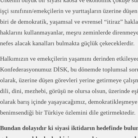
Ülkenin büyük bir siyasi kaosa ve ekonomik çöküşe sü
işçi sınıfının/emekçilerin ve yurttaşların üzerine düş
biri de demokratik, yaşamsal ve evrensel “itiraz” hakla
haklarını kullanmayanlar, meşru zeminlerde direnmeye
nefes alacak kanalları bulmakta güçlük çekeceklerdir.
Halkımızın ve emekçilerin yaşamını derinden etkileyec
Konfederasyonumuz DİSK, bu dönemde toplumsal soru
olarak, üzerine düşen görevleri yerine getirmeye çalışm
dili, dini, mezhebi, görüşü ne olursa olsun, üzerinde eşi
olarak barış içinde yaşayacağımız, demokratikleşmeye
benimsendiği bir Türkiye özlemini dile getirmektedir.
Bundan dolayıdır ki siyasi iktidarın hedefinde bulu