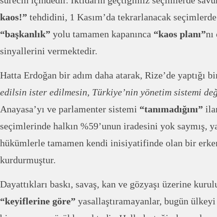
sürecin içindedir. İktidarın geçtiğimiz seçimlerde sav
kaos!”
tehdidini, 1 Kasım’da tekrarlanacak seçimlerde
“başkanlık”
yolu tamamen kapanınca
“kaos planı”
nı
sinyallerini vermektedir.
Hatta Erdoğan bir adım daha atarak, Rize’de yaptığı b
edilsin ister edilmesin, Türkiye’nin yönetim sistemi de
Anayasa’yı ve parlamenter sistemi
“tanımadığını”
ila
seçimlerinde halkın %59’unun iradesini yok saymış, ya
hükümlerle tamamen kendi inisiyatifinde olan bir erk
kurdurmuştur.
Dayattıkları baskı, savaş, kan ve gözyaşı üzerine kurul
“keyiflerine göre”
yasallaştıramayanlar, bugün ülkeyi