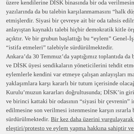
üzere kendilerine DİSK binasında bir oda verilmesin
yazılarında da bu talebin karşılanmamasını “halk dü
etmişlerdir. Siyasi bir çevreye ait bir oda tahsis edi
anlayıştan kaynaklı talebi hiçbir demokratik kitle 
açıktır. Ve bir grubun başlattığı bu “eylem” Genel-İ
“istifa etmeleri” talebiyle sürdürülmektedir.
Ankara’da 30 Temmuz’da yaptığımız toplantıda da b
ve DİSK üyesi sendikaların yöneticilerini tehdit et
eylemlerle kendini var etmeye çalışan anlayışları 
yaklaşımlara karşı kararlı bir tutum içerisinde olac
Kurulu’muzun kararları doğrultusunda; DİSK’in giri
ve birinci kattaki bir odasının “siyasi bir çevrenin” i
edilmesine son verilmesi istenmesine karşın ısrarla
sürdürülmektedir.
Bir kez daha üzerini vurgulayarak 
eleştiri/protesto ve eylem yapma hakkına sahiptir v