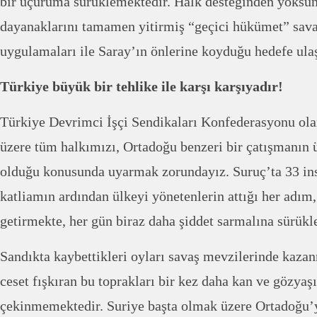
bir uçuruma sürüklemektedir. Halk desteğinden yoksun
dayanaklarını tamamen yitirmiş “geçici hükümet” savaş
uygulamaları ile Saray’ın önlerine koyduğu hedefe ul
Türkiye büyük bir tehlike ile karşı karşıyadır!
Türkiye Devrimci İşçi Sendikaları Konfederasyonu olar
üzere tüm halkımızı, Ortadoğu benzeri bir çatışmanın
olduğu konusunda uyarmak zorundayız. Suruç’ta 33 in
katliamın ardından ülkeyi yönetenlerin attığı her adım
getirmekte, her gün biraz daha şiddet sarmalına sürükl
Sandıkta kaybettikleri oyları savaş mevzilerinde kazan
ceset fışkıran bu toprakları bir kez daha kan ve gözyaş
çekinmemektedir. Suriye başta olmak üzere Ortadoğu’y