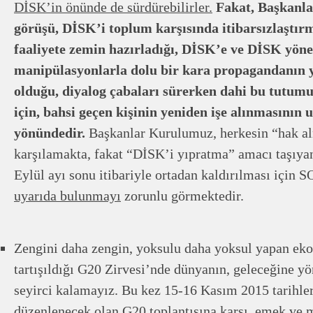
DİSK’in önünde de sürdürebilirler.
Fakat, Başkanl
görüşü,
DİSK’i toplum karşısında itibarsızlaştırm
faaliyete zemin hazırladığı, DİSK’e ve DİSK yönet
manipülasyonlarla dolu bir kara propagandanın 
olduğu, diyalog çabaları sürerken dahi bu tutum
için, bahsi geçen kişinin yeniden işe alınmasının
yönündedir.
Başkanlar Kurulumuz, herkesin “hak al
karşılamakta, fakat “DİSK’i yıpratma” amacı taşıyan
Eylül ayı sonu itibariyle ortadan kaldırılması iç
uyarıda bulunmayı
zorunlu görmektedir.
Zengini daha zengin, yoksulu daha yoksul yapan eko
tartışıldığı G20 Zirvesi’nde dünyanın, geleceğine yö
seyirci kalamayız. Bu kez 15-16 Kasım 2015 tarihle
düzenlenecek olan G20 toplantısına karşı, emek ve m