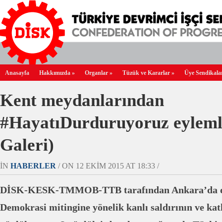
Anasayfa
Hakkımızda
»
Organlar
»
Tüzük ve Kararlar
»
Üye Sendikala
Kent meydanlarından
#HayatıDurduruyoruz eyleml
Galeri)
IN
HABERLER
/ ON 12 EKIM 2015 AT 18:33 /
DİSK-KESK-TMMOB-TTB tarafından Ankara’da dü
Demokrasi mitingine yönelik kanlı saldırının ve ka