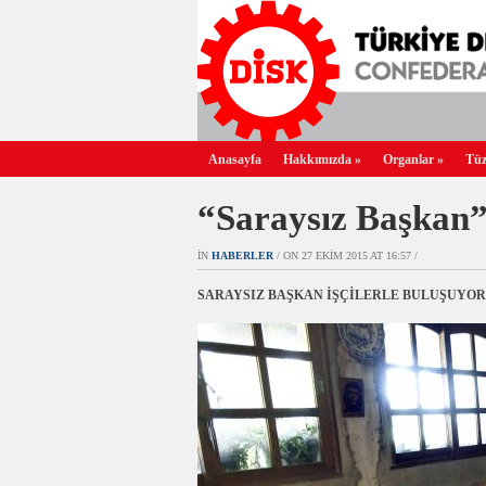
Anasayfa
Hakkımızda
»
Organlar
»
Tüz
“Saraysız Başkan” 
IN
HABERLER
/ ON 27 EKIM 2015 AT 16:57 /
SARAYSIZ BAŞKAN İŞÇİLERLE BULUŞUYOR