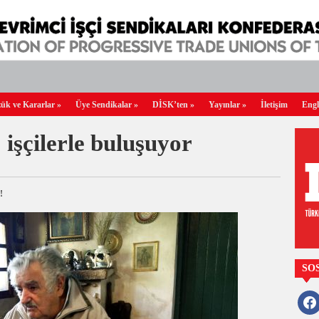
ük ve Kararlar
»
Üye Sendikalar
»
DİSK’ten
»
Yayınlar
»
İletişim
Engl
işçilerle buluşuyor
!
SO
faceb