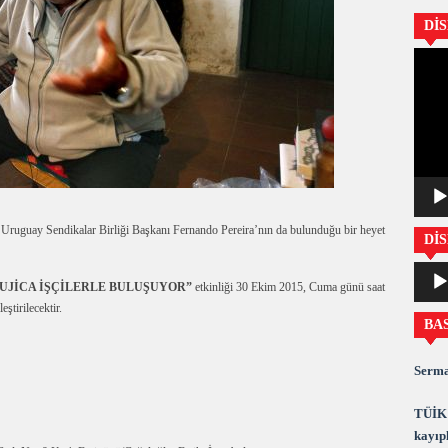
Dİ
Video
oynatıc
 Uruguay Sendikalar Birliği Başkanı Fernando Pereira’nın da bulunduğu bir heyet
DİS
Ses
UJİCA İŞÇİLERLE BULUŞUYOR”
etkinliği 30 Ekim 2015, Cuma günü saat
oynatıc
ştirilecektir.
BA
Serma
TÜİK 
kayıpl