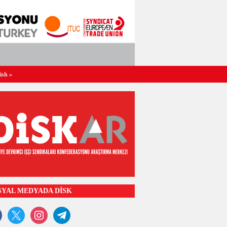
ish
»
SYAL MEDYADA DİSK
ook
x
instagram
telegram