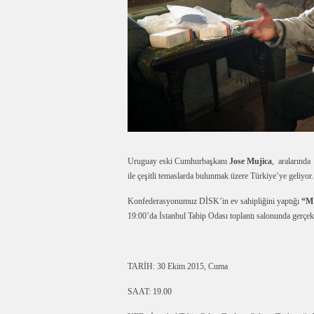
Uruguay eski Cumhurbaşkanı
Jose Mujica
, aralarında
ile çeşitli temaslarda bulunmak üzere Türkiye’ye geliyor.
Konfederasyonumuz DİSK’in ev sahipliğini yaptığı
“M
19:00’da İstanbul Tabip Odası toplantı salonunda gerçekle
TARİH: 30 Ekim 2015, Cuma
SAAT: 19.00