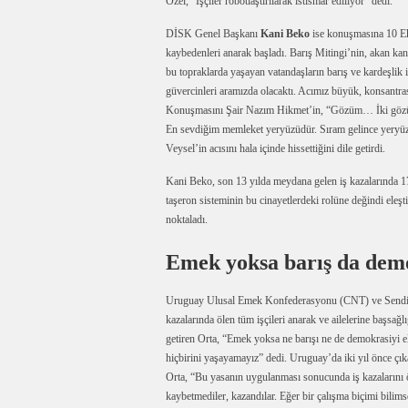
Özel, “İşçiler robotlaştırılarak istismar ediliyor” dedi.
DİSK Genel Başkanı
Kani Beko
ise konuşmasına 10 Ek
kaybedenleri anarak başladı. Barış Mitingi’nin, akan ka
bu topraklarda yaşayan vatandaşların barış ve kardeşlik i
güvercinleri aramızda olacaktı. Acımız büyük, konsantra
Konuşmasını Şair Nazım Hikmet’in, “Gözüm… İki göz
En sevdiğim memleket yeryüzüdür. Sıram gelince yeryüzü
Veysel’in acısını hala içinde hissettiğini dile getirdi.
Kani Beko, son 13 yılda meydana gelen iş kazalarında 17 
taşeron sisteminin bu cinayetlerdeki rolüne değindi eleş
noktaladı.
Emek yoksa barış da dem
Uruguay Ulusal Emek Konfederasyonu (CNT) ve Sendika
kazalarında ölen tüm işçileri anarak ve ailelerine başsağ
getiren Orta, “Emek yoksa ne barışı ne de demokrasiyi el
hiçbirini yaşayamayız” dedi. Uruguay’da iki yıl önce çıka
Orta, “Bu yasanın uygulanması sonucunda iş kazalarını 
kaybetmediler, kazandılar. Eğer bir çalışma biçimi bilim