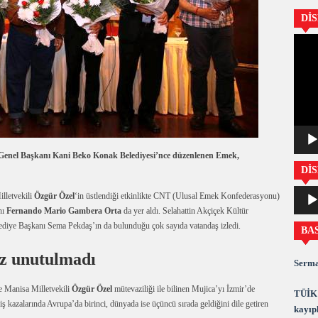
Dİ
Video
oynatıc
Genel Başkanı Kani Beko Konak Belediyesi’nce düzenlenen Emek,
DİS
Ses
lletvekili
Özgür Özel
‘in üstlendiği etkinlikte CNT (Ulusal Emek Konfederasyonu)
oynatıc
nı
Fernando Mario Gambera Orta
da yer aldı. Selahattin Akçiçek Kültür
ediye Başkanı Sema Pekdaş’ın da bulunduğu çok sayıda vatandaş izledi.
BA
iz unutulmadı
Serma
e Manisa Milletvekili
Özgür Özel
mütevaziliği ile bilinen Mujica’yı İzmir’de
TÜİK 
iş kazalarında Avrupa’da birinci, dünyada ise üçüncü sırada geldiğini dile getiren
kayıpl