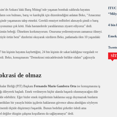
ITUC 
im’de Ankara’daki Barış Mitingi’nde yaşanan bombalı saldırıda hayatını
“Milya
nların son bulması, barış ve kardeşlik için düzenlendiğini anlatan Beko, “Amacımız
demok
çinde yaşamasını talep etmekti. Gerekli emniyet tedbirleri alınsaydı şimdi o barış
4 bin
syonumuz çok kötü. Hala hastanelerde yaralılarımızı ziyaret ediyoruz” dedi.
ümün bebeği. Ölmekten korkmuyorum. Onuruma yediremiyorum zamansız ölmeyi.
Emek,
yle örtün beni” dizelerini okuyarak sürdüren Beko, patlamada ölen 10 yaşındaki
Tweets
bin kişinin hayatını kaybettiğini, 24 bin kişinin de sakat kaldığına vurguladı ve
SİT
tirdi. Beko, konuşmasını “Demokrasi mücadelesinde birlikte olalım” çağrısıyla
okrasi de olmaz
lar Birliği (PIT) Başkanı
Fernando Mario Gambera Orta
ise konuşmasına iş
lığı dileyerek başladı. Emek verilmeyen hiçbir alanda başarılı olunmayacağını dile
de edebiliriz. Eğer bizler emek örgütlerinin haklarına saygı duymazsak bunların
rdıkları bir yasayla bütün işçilerin haklarının güvence altına alındığını söyleyen
önemli ölçüde düşürmeyi başardık. Bunun bedelini şirketler ödedi ama
sel değilse düzgün çalışma koşullarını da sağlayamayız” dedi.