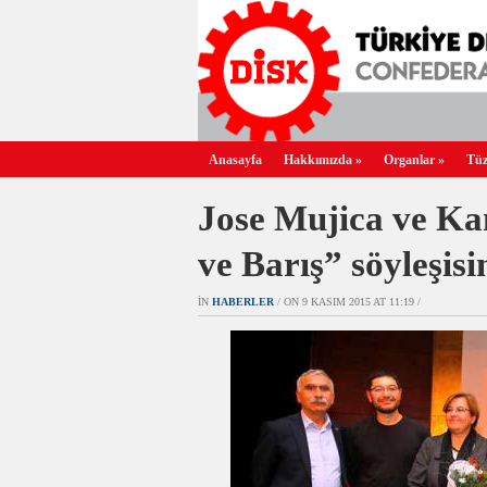
Anasayfa
Hakkımızda
»
Organlar
»
Tüz
Jose Mujica ve K
ve Barış” söyleşisi
IN
HABERLER
/ ON 9 KASIM 2015 AT 11:19 /