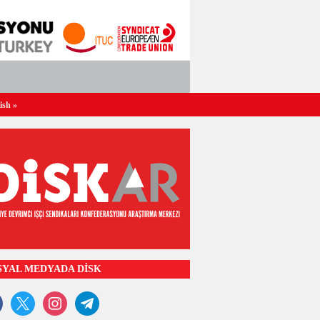
ish
»
SYAL MEDYADA DİSK
ook
x
instagram
telegram