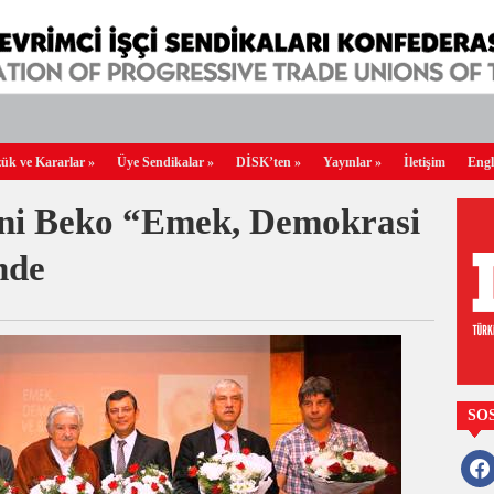
ük ve Kararlar
»
Üye Sendikalar
»
DİSK’ten
»
Yayınlar
»
İletişim
Engl
ani Beko “Emek, Demokrasi
nde
SO
faceb