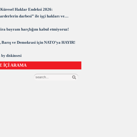
Küresel Haklar Endeksi 2026:
rderlerin darbesi” ile işçi hakları ve
rasi kuşatma altında
 lira bayram harçlığını kabul etmiyoruz!
 Barış ve Demokrasi için NATO’ya HAYIR!
 by diskinsesi
E İÇİ ARAMA