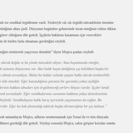
 ise sendikal örgütlenme vardı. Sözleriyle sık sık örgütlü mücadelenin önemine
ktiğinin altını çizdi. Dünyanın bugünlere gelmesinde insan emeğinin rolüne dikkat
örev olduğunu dile getirdi. İşçilerin haklarını kazanması için verecekleri
 de birden fazla olmaması gerektiğini söyledi.
emeğini sömürerek yaşıyoruz demektir” diyen Mujica şunları söyledi:
 olarak doğdu ve bu yönde mücadele ediyor. Ama hayatımızda emeğin,
e zamana ihtiyacımız var. Aksi halde hayat dediğimiz şey kölelikten başka bir
ı almak zorundayız. Bütün bu haklar aslında yaşam hakkı olarak özetlenebilir.
lde etmektir. Eğer kazandığımız paranın bir garantisi yoksa eşitliğin
inin hakkını almaları için örgütleneceği yerlere ihtiyacı vardır. İşçiler kendi
nmek zorundadır. Eğer sendikalarınızı savunma hakkınız yoksa demokrasinin
böyledir. Sendikalaşma hakkı barış içerisinde yaşamamızı da sağlar. Bu
rekir. Eğer bu hak alınmadığı taktirde başka direneceğiniz bir şey kalmaz.”
arak tamamlayan Mujica, adlarını unutturmamak için Soma’da ve tüm dünyada
lmesi gerektiği dile getirdi. Söyleşi sonunda Mujica, salon girişine kurulan stantta