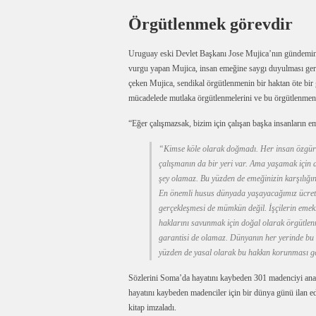
Örgütlenmek görevdir
Uruguay eski Devlet Başkanı Jose Mujica’nın gündeminde
vurgu yapan Mujica, insan emeğine saygı duyulması gere
çeken Mujica, sendikal örgütlenmenin bir haktan öte bir g
mücadelede mutlaka örgütlenmelerini ve bu örgütlenmenin
“Eğer çalışmazsak, bizim için çalışan başka insanların 
“Kimse köle olarak doğmadı. Her insan özgür
çalışmanın da bir yeri var. Ama yaşamak için d
şey olamaz. Bu yüzden de emeğinizin karşılığın
En önemli husus dünyada yaşayacağımız ücreti e
gerçekleşmesi de mümkün değil. İşçilerin emekler
haklarını savunmak için doğal olarak örgütle
garantisi de olamaz. Dünyanın her yerinde bu 
yüzden de yasal olarak bu hakkın korunması ge
Sözlerini Soma’da hayatını kaybeden 301 madenciyi an
hayatını kaybeden madenciler için bir dünya günü ilan edi
kitap imzaladı.