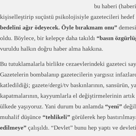
bu haberi (haber
kişiselleştirip suçüstü psikolojisiyle gazetecileri hede
bedelini ağır ödeyecek. Öyle bırakmam onu”
demesi
oldu. Böylece, bir kelepçe daha takıldı
“basın özgürl
vuruldu halkın doğru haber alma hakkına.
Bu tutuklamalarla birlikte cezaevlerindeki gazeteci say
Gazetelerin bombalanıp gazetecilerin yargısız infazlar
katledildiği; gazete/dergi/tv baskınlarının, sansürün, y
kapatmalarının, kayyumlarla el değiştirmelerinin artı
ülkede yaşıyoruz. Yani durum bu anlamda
“yeni”
değil
muhalif düşünce
“tehlikeli”
görülerek hep bastırılmay
edilmeye”
çalışıldı. “Devlet” bunu hep yaptı ve devlet