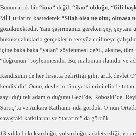
Bunun artık bir
“ima”
değil,
“ilan” olduğu
,
“fiili ba
MİT tırlarını kastederek
“Silah olsa ne olur, olmasa n
gözükmektedir. Yani şaşırmamız gereken şey, şeytanı 
hukuksuzluklarla gerçeklerin tersyüz edilmeye çalışı
içine baka baka “yalan” söylenmesi değil, aksine, tüm 
“doğrunun” söylenmesidir. Bu, malumun ilanıdır ve ad
Kendisinin de her fırsatta belirttiği gibi, artık devlet O
kendisidir! Onun, devletin tüm yetkilerini elinde tutan
sayıldığı tek adam olduğunu Gezi’de, Roboski’de, Reyh
Suruç’ta ve Ankara Katliamı’nda gördük. O’nun Ortadoğ
savaştaki katkılarını ve “tarafını” da gördük.
13 yılda hukuksuzluğu, yolsuzluğu, adaletsizliği, yobazl