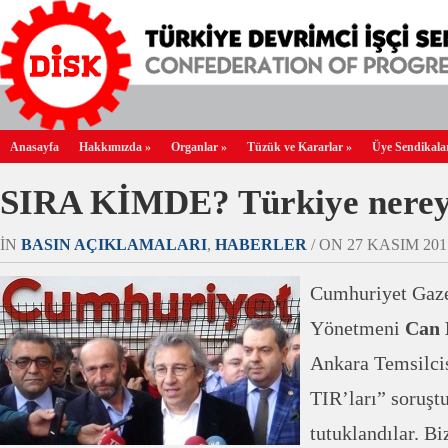
Anasayfa
Hakkımızda
»
Organlar
»
Tüzük ve Kararlar
»
Üye Sendikala
SIRA KİMDE? Türkiye nere
IN
BASIN AÇIKLAMALARI
,
HABERLER
/ ON 27 KASIM 2015
Cumhuriyet Gaze
Yönetmeni
Can 
Ankara Temsilci
TIR’ları” soruş
tutuklandılar. B