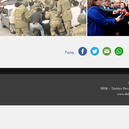
Paylaş...
DİSK - Türkiye Devr
www.disk