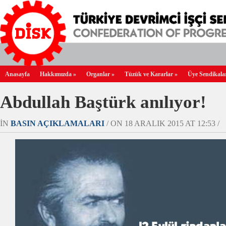
Anasayfa
Hakkımızda
»
Organlar
»
Tüzük ve Kararlar
»
Üye Sendikala
Abdullah Baştürk anılıyor!
IN
BASIN AÇIKLAMALARI
/ ON 18 ARALIK 2015 AT 12:53 /