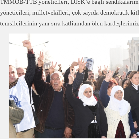
TMMOB-TTB yöneticileri, DİSK’e bağlı sendikalarımı
yöneticileri, milletvekilleri, çok sayıda demokratik kit
temsilcilerinin yanı sıra katliamdan ölen kardeşlerimizi