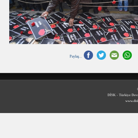
Paylaş...
DİSK - Türkiye Devr
www.disk