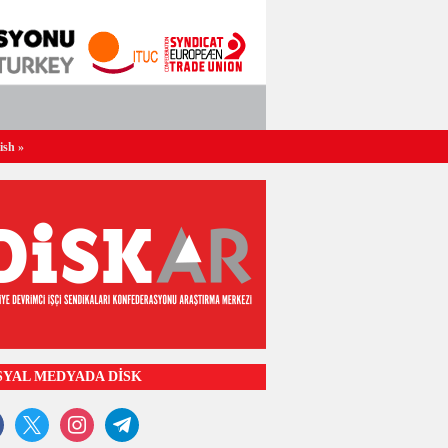
ish
»
SYAL MEDYADA DİSK
ook
x
instagram
telegram