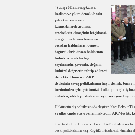
“Savaş; ölüm, acı, gözyaşı,
katliam ve yıkım demek, baskı
şiddet ve sömürünün
katmerlenerek artması,
emekçilerin ekmeğinin küçülmesi,
emeğin haklarının tamamen
ortadan kaldırılması demek,
özgürlüklerin, insan haklarının
hukuk ve adaletin hiçe
sayılmasıdır, çevrenin, doğanın
kültürel değerlerin tahrip edilmesi
demektir. Onun için AKP
devletinin savaş politikalarına hayır demek, barışı 
üretiminden gelen gücümüzü kullanıp bugün iş bıra
ezilenleri, ötekileştirilenleri sarayın savaşına hayır 
Hükümetin dış politikasını da eleştiren Kani Beko,
“Tür
ve ülke içinde ateşle oynanmaktadır. AKP devleti, 
Gazeteciler Can Dündar ve Erdem Gül’ün hukuksuz bir şe
baskı politikalarına karşı örgütlü mücadelenin önemine di