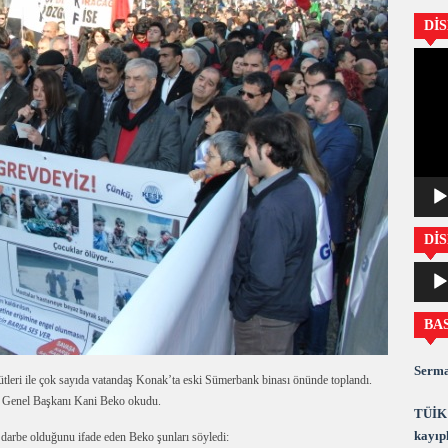
Dİ
Video
oynatıc
DİS
Ses
oynatıc
BA
Serma
gütleri ile çok sayıda vatandaş Konak’ta eski Sümerbank binası önünde toplandı.
enel Başkanı Kani Beko okudu.
TÜİK 
kayıpl
 darbe olduğunu ifade eden Beko şunları söyledi: