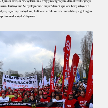
uz. Çünkü savaşın emekçilerin hak arayışını engelleyen, demokratikleşmeyi
uz. Türkiye’nin Suriyeleşmesine ‘hayır’ demek için acil barış istiyoruz.
liyor, işçilerin, emekçilerin, halkların ortak kararlı mücadelesiyle geleceğine
hep direnenler söyler’ diyoruz.”