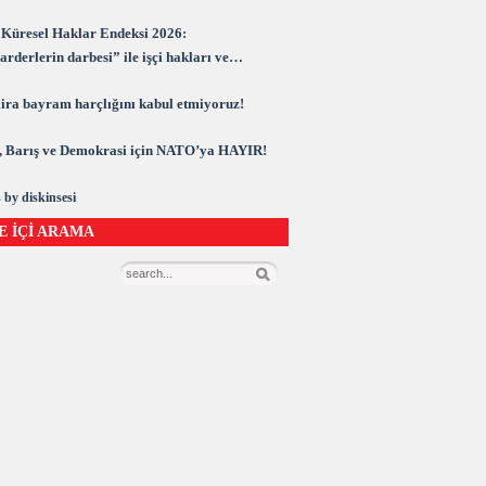
Küresel Haklar Endeksi 2026:
rderlerin darbesi” ile işçi hakları ve
rasi kuşatma altında
 lira bayram harçlığını kabul etmiyoruz!
 Barış ve Demokrasi için NATO’ya HAYIR!
 by diskinsesi
E İÇİ ARAMA