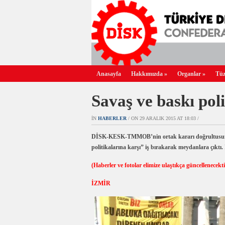
Anasayfa
Hakkımızda
»
Organlar
»
Tüz
Savaş ve baskı poli
IN
HABERLER
/ ON 29 ARALIK 2015 AT 18:03 /
DİSK-KESK-TMMOB’nin ortak kararı doğrultusunda T
politikalarına karşı” iş bırakarak meydanlara çıktı. İ
(Haberler ve fotolar elimize ulaştıkça güncellenecekti
İZMİR