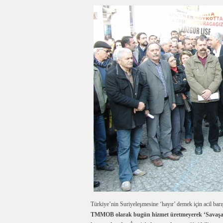
Türkiye’nin Suriyeleşmesine ‘hayır’ demek için acil barış 
TMMOB olarak bugün hizmet üretmeyerek ‘Savaşa Ka