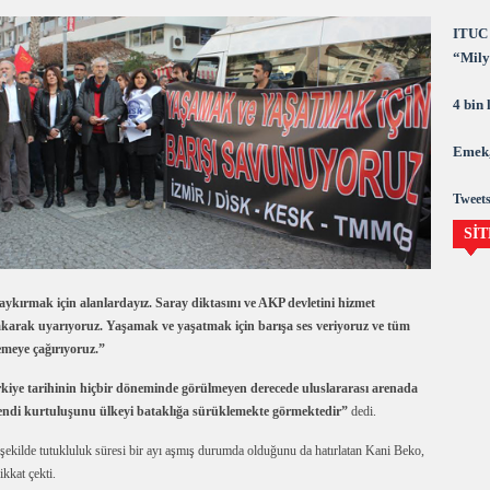
ITUC 
“Milya
demok
4 bin
Emek,
Tweets
SİT
haykırmak için alanlardayız. Saray diktasını ve AKP devletini hizmet
karak uyarıyoruz. Yaşamak ve yaşatmak için barışa ses veriyoruz ve tüm
demeye çağırıyoruz.”
kiye tarihinin hiçbir döneminde görülmeyen derecede uluslararası arenada
kendi kurtuluşunu ülkeyi bataklığa sürüklemekte görmektedir”
dedi.
kilde tutukluluk süresi bir ayı aşmış durumda olduğunu da hatırlatan Kani Beko,
kkat çekti.