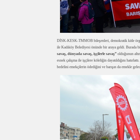
DİSK-KESK-TMMOB bileşenleri, demokratik kitle örgütlerin
ile Kadıköy Belediyesi önünde bir araya geldi. Burada
savaş, dünyada savaş, işçilerle savaş”
olduğunun altını
esnek çalışma ile işçilere köleliğin dayatıldığını hatırlattı.
bedelini emekçilerin ödediğini ve barışın da emekle gelec