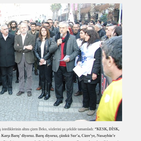
istediklerinin altını çizen Beko, sözlerini şu şekilde tamamladı:
“KESK, DİSK,
rşı Barış’ diyoruz. Barış diyoruz, çünkü Sur’a, Cizre’ye, Nusaybin’e