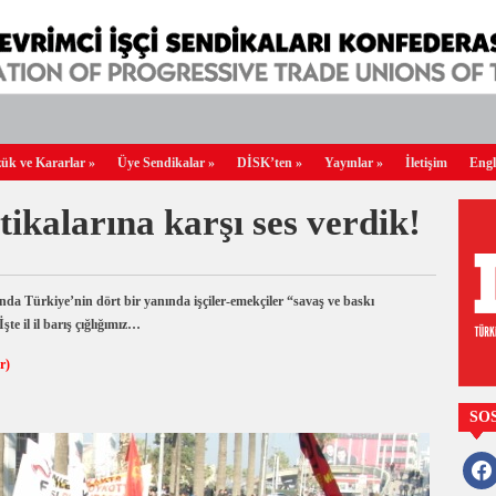
ük ve Kararlar
»
Üye Sendikalar
»
DİSK’ten
»
Yayınlar
»
İletişim
Engl
tikalarına karşı ses verdik!
ürkiye’nin dört bir yanında işçiler-emekçiler “savaş ve baskı
şte il il barış çığlığımız…
r)
SO
faceb