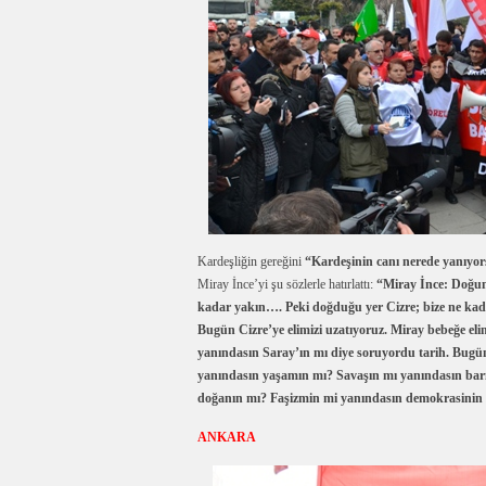
Kardeşliğin gereğini
“Kardeşinin canı nerede yanıyor
Miray İnce’yi şu sözlerle hatırlattı:
“Miray İnce: Doğum 
kadar yakın…. Peki doğduğu yer Cizre; bize ne kad
Bugün Cizre’ye elimizi uzatıyoruz. Miray bebeğe el
yanındasın Saray’ın mı diye soruyordu tarih. Bug
yanındasın yaşamın mı? Savaşın mı yanındasın barı
doğanın mı? Faşizmin mi yanındasın demokrasinin m
ANKARA