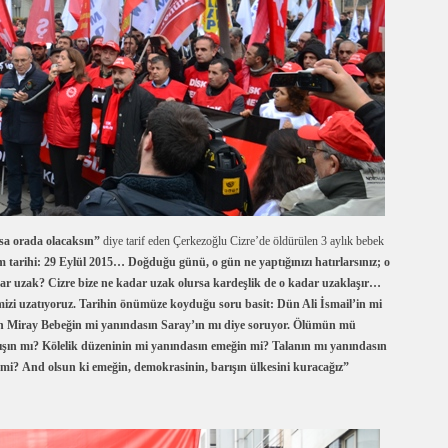
sa orada olacaksın”
diye tarif eden Çerkezoğlu Cizre’de öldürülen 3 aylık bebek
tarihi: 29 Eylül 2015… Doğduğu günü, o gün ne yaptığınızı hatırlarsınız; o
ar uzak? Cizre bize ne kadar uzak olursa kardeşlik de o kadar uzaklaşır…
imizi uzatıyoruz. Tarihin önümüze koyduğu soru basit: Dün Ali İsmail’in mi
ün Miray Bebeğin mi yanındasın Saray’ın mı diye soruyor. Ölümün mü
şın mı? Kölelik düzeninin mi yanındasın emeğin mi? Talanın mı yanındasın
i? And olsun ki emeğin, demokrasinin, barışın ülkesini kuracağız”