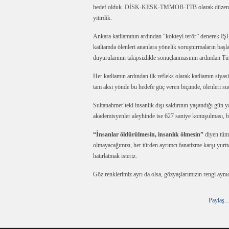
hedef olduk. DİSK-KESK-TMMOB-TTB olarak düzenlediğ
yitirdik.
Ankara katliamının ardından “kokteyl terör” denerek IŞİD
katliamda ölenleri ananlara yönelik soruşturmaların başl
duyurularının takipsizlikle sonuçlanmasının ardından Türk
Her katliamın ardından ilk refleks olarak katliamın siya
tam aksi yönde bu hedefe güç veren biçimde, ölenleri suç
Sultanahmet’teki insanlık dışı saldırının yaşandığı gün ya
akademisyenler aleyhinde ise 627 saniye konuşulması, ba
“İnsanlar öldürülmesin, insanlık ölmesin”
diyen tüm
olmayacağımızı, her türden ayrımcı fanatizme karşı yurt
hatırlatmak isteriz.
Göz renklerimiz ayrı da olsa, gözyaşlarımızın rengi aynıd
Paylaş...