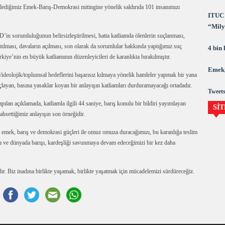
imiz Emek-Barış-Demokrasi mitingine yönelik saldırıda 101 insanımızı
ITUC 
“Milya
’in sorumluluğunun belirsizleştirilmesi, hatta katliamda ölenlerin suçlanması,
demok
atılması, davaların açılması, son olarak da sorumlular hakkında yaptığımız suç
4 bin
iye’nin en büyük katliamının düzenleyicileri de karanlıkta bırakılmıştır.
Emek,
si/ideolojik/toplumsal hedeflerini başarısız kılmaya yönelik hamleler yapmak bir yana
layan, basına yasaklar koyan bir anlayışın katliamları durduramayacağı ortadadır.
Tweets
pılan açıklamada, katliamla ilgili 44 saniye, barış konulu bir bildiri yayımlayan
SİT
hsettiğimiz anlayışın son örneğidir.
 emek, barış ve demokrasi güçleri ile omuz omuza duracağımızı, bu karanlığa teslim
ta ve dünyada barışı, kardeşliği savunmaya devam edeceğimizi bir kez daha
ır. Biz inadına birlikte yaşamak, birlikte yaşatmak için mücadelemizi sürdüreceğiz.