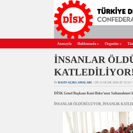
Anasayfa
Hakkımızda
»
Organlar
»
Tüz
İNSANLAR ÖLD
KATLEDİLİYOR
IN
BASIN AÇIKLAMALARI
/ ON 13 OCAK 2016 AT 13:14 /
DİSK Genel Başkanı Kani Beko’nun Sultanahmet katli
İNSANLAR ÖLDÜRÜLÜYOR, İNSANLIK KATLE