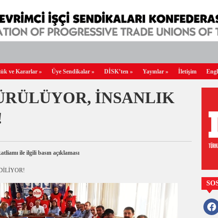
ük ve Kararlar
»
Üye Sendikalar
»
DİSK’ten
»
Yayınlar
»
İletişim
Engl
ÜRÜLÜYOR, İNSANLIK
!
amı ile ilgili basın açıklaması
DİLİYOR!
SO
faceb