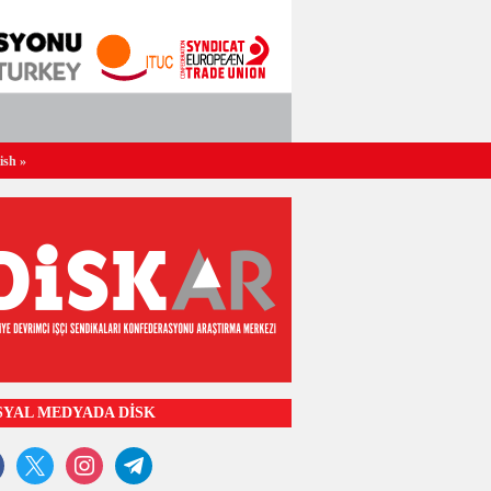
ish
»
SYAL MEDYADA DİSK
ook
x
instagram
telegram