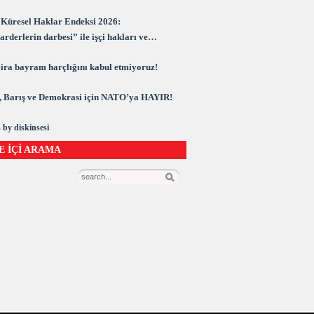
Küresel Haklar Endeksi 2026:
rderlerin darbesi” ile işçi hakları ve
rasi kuşatma altında
 lira bayram harçlığını kabul etmiyoruz!
 Barış ve Demokrasi için NATO’ya HAYIR!
 by diskinsesi
E İÇİ ARAMA