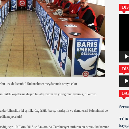
Dİ
Video
oynatıc
DİS
Ses
oynatıc
r bu kez de İstanbul Sultanahmet meydanında ortaya çıktı.
BA
nın farklı köşelerine düşen bu ateş bizim de yüreğimizi yakmış, öfkemizi
Serma
klar bilmelidir ki eşitlik, özgürlük, barış, kardeşlik ve demokrasi özlemimizi ve
edilemeyecektir!
TÜİK 
kayıpl
lmadığı için 10 Ekim 2015’te Ankara’da Cumhuriyet tarihinin en büyük katliamına